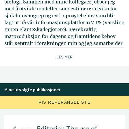
biologi. Sammen med mine kollegaer jobber jeg
med å utvikle modeller som estimerer risiko for
sjukdomsangrep og evtl. sprøytebehov som blir
lagt ut på vår informasjonsplattform VIPS (Varsling
Innen PlanteSkadegjørere). Bærekraftig
matproduksjon for dagens og framtidens behov
står sentralt i forskningen min og jeg samarbeider
både nasjonalt og internasjonalt for å øke
LES MER
kunnskapen om nye sjukdommer,
dyrkingssystemer, fungicidresistens og nye
teknologier, slik som presisjonssprøyting og tidlig
deteksjon av sjukdommene.
Mine utvalgte publikasjoner
VIS REFERANSELISTE
Editorial: The use of