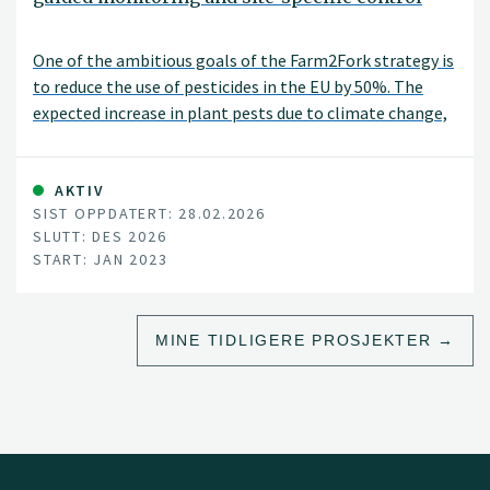
One of the ambitious goals of the Farm2Fork strategy is
to reduce the use of pesticides in the EU by 50%. The
expected increase in plant pests due to climate change,
international trade and the intensification of food
production systems offsets this target.
AKTIV
SIST OPPDATERT: 28.02.2026
SLUTT: DES 2026
START: JAN 2023
MINE TIDLIGERE PROSJEKTER