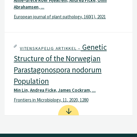
Anne-Grete Roer Hjelkrem, Andrea Ficke, Unni
Abrahamsen, ...
European journal of plant pathology, 160(1), 2021
Genetic
VITENSKAPELIG ARTIKKEL –
Structure of the Norwegian
Parastagonospora nodorum
Population
Min Lin, Andrea Ficke, James Cockram, ...
Frontiers in Microbiology, 11, 2020, 1280