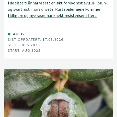
I de siste ti år har vi sett en økt forekomst av gul-, brun-,
og svartrust i norsk hvete. Rustepidemiene kommer
tidligere og nye raser har knekt resistensen i flere
viktige sorter. Tidspunkt for tiltak kan være avgjørende
for å bekjempe gulrust på en hensiktsmessig og
bærekraftig måte.
AKTIV
SIST OPPDATERT: 17.03.2026
SLUTT: DES 2026
START: AUG 2025