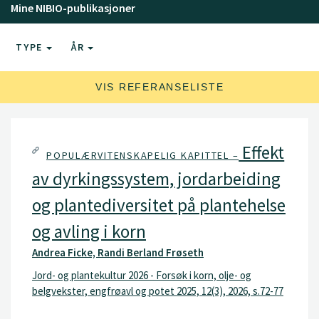
Mine NIBIO-publikasjoner
TYPE
ÅR
VIS REFERANSELISTE
Effekt
POPULÆRVITENSKAPELIG KAPITTEL –
av dyrkingssystem, jordarbeiding
og plantediversitet på plantehelse
og avling i korn
Andrea Ficke, Randi Berland Frøseth
Jord- og plantekultur 2026 - Forsøk i korn, olje- og
belgvekster, engfrøavl og potet 2025, 12(3), 2026, s.72-77