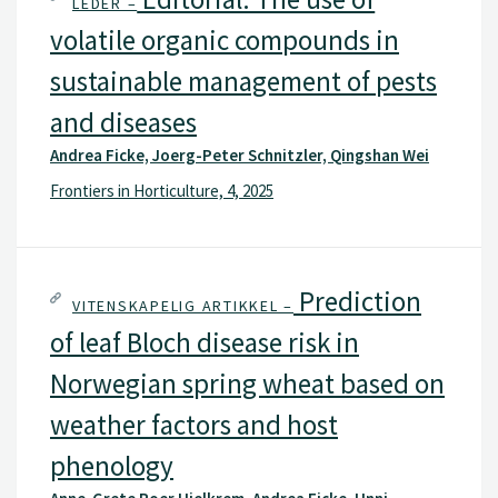
LEDER –
volatile organic compounds in
sustainable management of pests
and diseases
Andrea Ficke, Joerg-Peter Schnitzler, Qingshan Wei
Frontiers in Horticulture, 4, 2025
Prediction
VITENSKAPELIG ARTIKKEL –
of leaf Bloch disease risk in
Norwegian spring wheat based on
weather factors and host
phenology