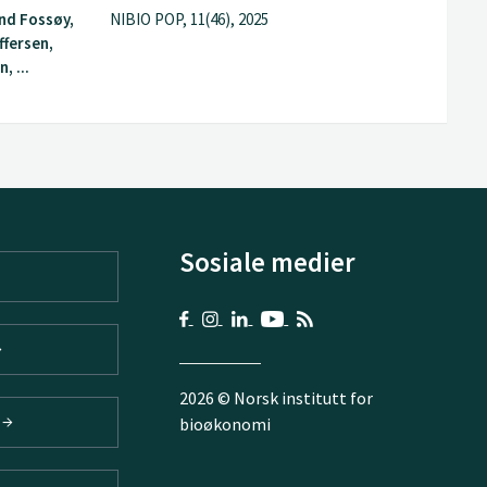
nd Fossøy,
NIBIO POP, 11(46), 2025
ffersen,
, ...
Sosiale medier
2026 © Norsk institutt for
V
bioøkonomi