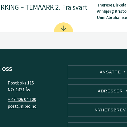
Therese Birkela
KING – TEMAARK 2. Fra svart
Annbjørg Kristo
Unni Abrahamsen
 oss
ANSATTE
Postboks 115
NO-1431 Ås
ADRESSER
+ 47 406 04 100
post@nibio.no
NYHETSBRE