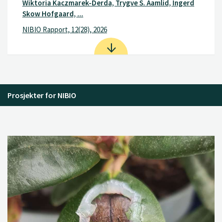
Wiktoria Kaczmarek-Derda, Trygve S. Aamlid, Ingerd
Skow Hofgaard, ...
NIBIO Rapport, 12(28), 2026
Prosjekter for NIBIO