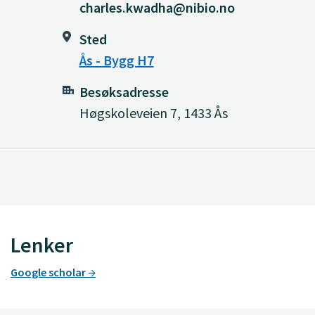
charles.kwadha@nibio.no
Sted
Ås - Bygg H7
Besøksadresse
Høgskoleveien 7, 1433 Ås
Lenker
Google scholar