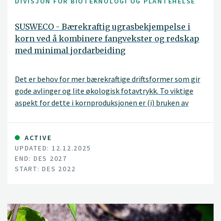
DIVISJON FOR BIOTEKNOLOGI OG PLANTEHELSE
SUSWECO - Bærekraftig ugrasbekjempelse i
korn ved å kombinere fangvekster og redskap
med minimal jordarbeiding
Det er behov for mer bærekraftige driftsformer som gir
gode avlinger og lite økologisk fotavtrykk. To viktige
aspekt for dette i kornproduksjonen er (i) bruken av
fangvekster bl.a. for å minske erosjon og utvasking, og
(ii) nye metoder for ugraskontroll med minst mulig bruk
av ugrasmidler og intensiv jordarbeiding. SUSWECO-
ACTIVE
UPDATED: 12.12.2025
prosjektet fokuserer på ugraskontroll i korn med
END: DES 2027
fangvekster, spesielt på flerårige ugras som åkertistel,
START: DES 2022
åkerdylle og kveke.