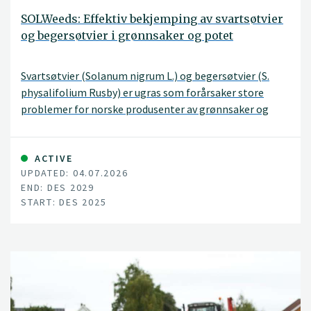
SOLWeeds: Effektiv bekjemping av svartsøtvier
og begersøtvier i grønnsaker og potet
Svartsøtvier (Solanum nigrum L.) og begersøtvier (S.
physalifolium Rusby) er ugras som forårsaker store
problemer for norske produsenter av grønnsaker og
potet. Flere dyrkere mener at problemet og
lukekostnadene er så store at de frykter de må redusere
dyrka areal av f.eks. gulrot, eller stoppe produksjonen
ACTIVE
UPDATED: 04.07.2026
helt. I potet er spesielt tidligproduksjonen under dekke
END: DES 2029
utsatt.
START: DES 2025