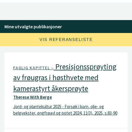
Mine utvalgte publikasjoner
VIS REFERANSELISTE
Presisjonssprøyting
FAGLIG KAPITTEL –
av frøugras i høsthvete med
kamerastyrt åkersprøyte
Therese With Berge
Jord- og plantekultur 2025 - Forsøk i korn, olje- og
belgvekster, engfrøavl og potet 2024, 11(3), 2025, s.83-90