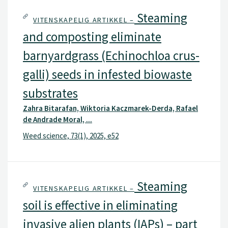
Steaming
VITENSKAPELIG ARTIKKEL –
and composting eliminate
barnyardgrass (Echinochloa crus-
galli) seeds in infested biowaste
substrates
Zahra Bitarafan, Wiktoria Kaczmarek-Derda, Rafael
de Andrade Moral, ...
Weed science, 73(1), 2025, e52
Steaming
VITENSKAPELIG ARTIKKEL –
soil is effective in eliminating
invasive alien plants (IAPs) – part