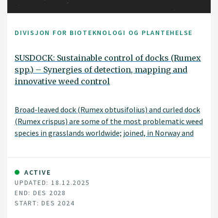
DIVISJON FOR BIOTEKNOLOGI OG PLANTEHELSE
SUSDOCK: Sustainable control of docks (Rumex
spp.) – Synergies of detection, mapping and
innovative weed control
Broad-leaved dock (Rumex obtusifolius) and curled dock
(Rumex crispus) are some of the most problematic weed
species in grasslands worldwide; joined, in Norway and
the rest of Northern Europe, by the far less studied
northern dock (Rumex longifolius).
ACTIVE
UPDATED: 18.12.2025
END: DES 2028
START: DES 2024