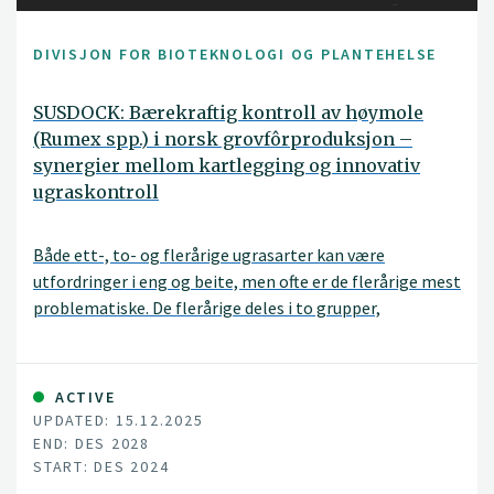
DIVISJON FOR BIOTEKNOLOGI OG PLANTEHELSE
SUSDOCK: Bærekraftig kontroll av høymole
(Rumex spp.) i norsk grovfôrproduksjon –
synergier mellom kartlegging og innovativ
ugraskontroll
Både ett-, to- og flerårige ugrasarter kan være
utfordringer i eng og beite, men ofte er de flerårige mest
problematiske. De flerårige deles i to grupper,
stedbundne (eks. høymole) og vandrende arter (eks.
kveke). I eng og beite er det spesielt vanlig med de
stedbundne artene og mange betrakter høymole som
ACTIVE
den mest problematiske.
UPDATED: 15.12.2025
END: DES 2028
START: DES 2024