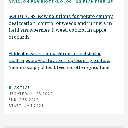
DIVISJON FOR BIOTEKNOLOGI OG PLANTEHELSE
SOLUTIONS: New solutions for potato canopy
desiccation, control of weeds and runners in
field strawberries & weed control in apple
orchards
Efficient measures for weed control and similar
challenges are vital to avoid crop loss in agriculture.
National supply of food, feed and other agricultural
products depends on each farmer’s success managing
their fields and orchards. The recent loss of the
herbicide diquat, and the potential ban on glyphosate, -
ACTIVE
UPDATED: 24.03.2026
both important tools for farmers -, raise a demand for
END: DES 2026
new measures for vegetation control. Efficient
START: JAN 2021
alternatives to herbicides are also important tools in
Integrated Pest Management (IPM). Norwegian growers
need to document compliance to IPM since 2015 to