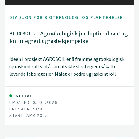
DIVISJON FOR BIOTEKNOLOGI OG PLANTEHELSE
AGROSOIL - Agroøkologisk jordoptimalisering
for integrert ugrasbekjempelse
Ideen i prosjekt AGROSOIL er å fremme agroøkologisk
ugraskontroll ved å samutvikle strategier i såkalte
levende laboratorier. Målet er bedre ugraskontroll
samtidig som jordhelsen styrkes og bruken av
ugrasmidler og jordbearbeiding reduseres.
ACTIVE
UPDATED: 05.01.2026
END: APR 2028
START: APR 2025