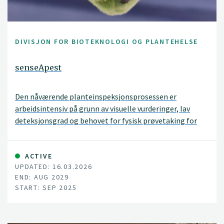
DIVISJON FOR BIOTEKNOLOGI OG PLANTEHELSE
senseApest
Den nåværende planteinspeksjonsprosessen er
arbeidsintensiv på grunn av visuelle vurderinger, lav
deteksjonsgrad og behovet for fysisk prøvetaking for
molekylære eller antistoffbaserte deteksjons.
SenseApest vil møte disse utfordringene ved å
systematisk og effektivt screene importert
ACTIVE
UPDATED: 16.03.2026
plantemateriale med en kontaktløs bærbar
END: AUG 2029
deteksjonsenhet (PDU), basert på utslipp av flyktige
START: SEP 2025
organiske forbindelser, eller luktstoffer (VOC)