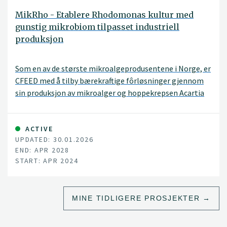
MikRho - Etablere Rhodomonas kultur med
gunstig mikrobiom tilpasset industriell
produksjon
Som en av de største mikroalgeprodusentene i Norge, er
CFEED med å tilby bærekraftige fôrløsninger gjennom
sin produksjon av mikroalger og hoppekrepsen Acartia
tonsa. Hoppekrepsen benyttes videre som startfôr til
blant annet torsk, berggylte og seabream, hvor den er
med å bedre utbyttet til fiskeprodusentene gjennom å
ACTIVE
UPDATED: 30.01.2026
øke vekst, overlevelse og å forbedre larvekvaliteten.
END: APR 2028
START: APR 2024
MINE TIDLIGERE PROSJEKTER