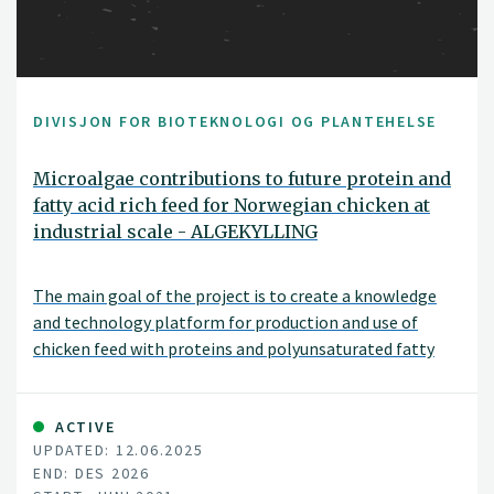
DIVISJON FOR BIOTEKNOLOGI OG PLANTEHELSE
Microalgae contributions to future protein and
fatty acid rich feed for Norwegian chicken at
industrial scale - ALGEKYLLING
The main goal of the project is to create a knowledge
and technology platform for production and use of
chicken feed with proteins and polyunsaturated fatty
acids (PUFA) from Norwegian microalgae biomass. The
project consortium includes the whole production/value
chain.
ACTIVE
UPDATED: 12.06.2025
END: DES 2026