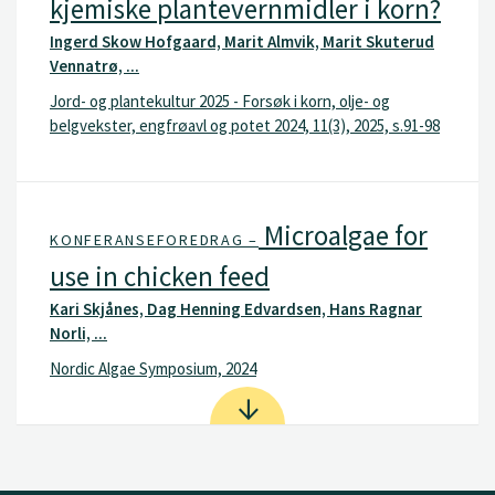
kjemiske plantevernmidler i korn?
Ingerd Skow Hofgaard, Marit Almvik, Marit Skuterud
Vennatrø, ...
Jord- og plantekultur 2025 - Forsøk i korn, olje- og
belgvekster, engfrøavl og potet 2024, 11(3), 2025, s.91-98
Microalgae for
KONFERANSEFOREDRAG –
use in chicken feed
Kari Skjånes, Dag Henning Edvardsen, Hans Ragnar
Norli, ...
Nordic Algae Symposium, 2024