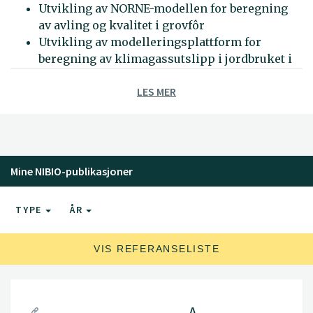
Utvikling av NORNE-modellen for beregning
av avling og kvalitet i grovfôr
Utvikling av modelleringsplattform for
beregning av klimagassutslipp i jordbruket i
tråd med det nasjonale utslippsregnskapet
LES MER
Utvikling av modelleringsplattform for
beregning av referansebaner og
tiltaksscenarioer i oppdrag
Miljøanalyser (LCA) innen matproduksjon
Mine NIBIO-publikasjoner
TYPE
ÅR
VIS REFERANSELISTE