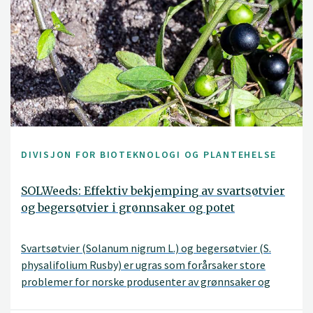
DIVISJON FOR BIOTEKNOLOGI OG PLANTEHELSE
SOLWeeds: Effektiv bekjemping av svartsøtvier
og begersøtvier i grønnsaker og potet
Svartsøtvier (Solanum nigrum L.) og begersøtvier (S.
physalifolium Rusby) er ugras som forårsaker store
problemer for norske produsenter av grønnsaker og
potet. Flere dyrkere mener at problemet og