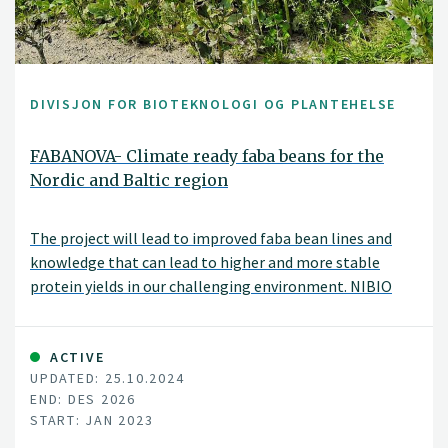
DIVISJON FOR BIOTEKNOLOGI OG PLANTEHELSE
FABANOVA- Climate ready faba beans for the
Nordic and Baltic region
The project will lead to improved faba bean lines and
knowledge that can lead to higher and more stable
protein yields in our challenging environment. NIBIO
will develop forecasting tools for chocolate spot
epidemics, enabling farmers to protect their crops.
ACTIVE
UPDATED: 25.10.2024
END: DES 2026
START: JAN 2023