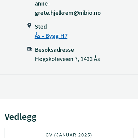
anne-
grete.hjelkrem@nibio.no
Sted
Ås - Bygg H7
Besøksadresse
Høgskoleveien 7, 1433 Ås
Vedlegg
CV (JANUAR 2025)