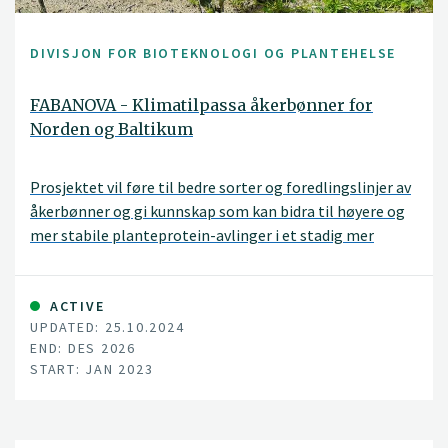
DIVISJON FOR BIOTEKNOLOGI OG PLANTEHELSE
FABANOVA - Klimatilpassa åkerbønner for
Norden og Baltikum
Prosjektet vil føre til bedre sorter og foredlingslinjer av
åkerbønner og gi kunnskap som kan bidra til høyere og
mer stabile planteprotein-avlinger i et stadig mer
utfordrende klima. NIBIO skal starte utviklingen av
varslingstjenester for sjokoladeflekk der målet er å
kunne hjelpe produsenter til mer effektiv
ACTIVE
UPDATED: 25.10.2024
sjukdomsbekjempelse.
END: DES 2026
START: JAN 2023