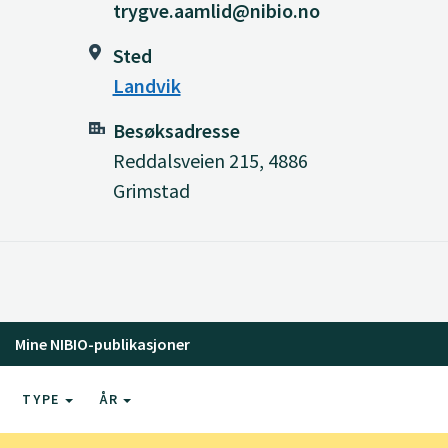
trygve.aamlid@nibio.no
Sted
Landvik
Besøksadresse
Reddalsveien 215, 4886
Grimstad
Mine NIBIO-publikasjoner
TYPE
ÅR