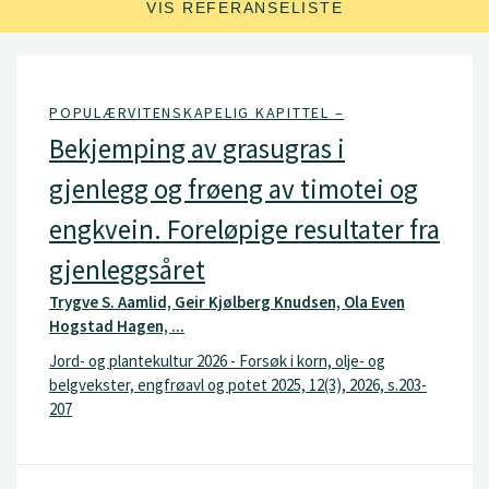
VIS REFERANSELISTE
POPULÆRVITENSKAPELIG KAPITTEL –
Bekjemping av grasugras i
gjenlegg og frøeng av timotei og
engkvein. Foreløpige resultater fra
gjenleggsåret
Trygve S. Aamlid, Geir Kjølberg Knudsen, Ola Even
Hogstad Hagen, ...
Jord- og plantekultur 2026 - Forsøk i korn, olje- og
belgvekster, engfrøavl og potet 2025, 12(3), 2026, s.203-
207