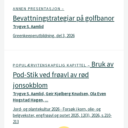
ANNEN PRESENTASJON –
Bevattningstrategiar på golfbanor
Trygve S. Aamlid
Greenkeeperutbildning, del 3, 2026
Bruk av
POPULÆRVITENSKAPELIG KAPITTEL –
Pod-Stik ved frøavl av rød
jonsokblom
Trygve S. Aamlid, Geir Kjølberg Knudsen, Ola Even
Hogstad Hagen, ...
Jord- og plantekultur 2026 - Forsøk i korn, olje- og
belgvekster, engfrøavl og potet 2025, 12(3), 2026, s.210-
213