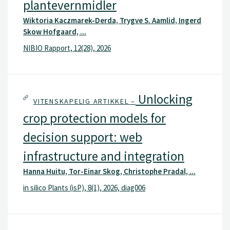
plantevernmidler
Wiktoria Kaczmarek-Derda, Trygve S. Aamlid, Ingerd
Skow Hofgaard, ...
NIBIO Rapport, 12(28), 2026
Unlocking
VITENSKAPELIG ARTIKKEL –
crop protection models for
decision support: web
infrastructure and integration
Hanna Huitu, Tor-Einar Skog, Christophe Pradal, ...
in silico Plants (isP), 8(1), 2026, diag006