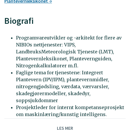
Plantevernleksikonet
Biografi
Programvareutvikler og -arkitekt for flere av
NIBIOs nettjenester: VIPS,
LandbruksMeteorologisk Tjeneste (LMT),
Plantevernleksikonet, Plantevernguiden,
Nitrogenkalkulatorer m.fl.
Faglige tema for tjenestene: Integrert
Plantevern (IPV/IPM), plantevernmidler,
nitrogengjødsling, værdata, værvarsler,
skadegjørermodeller, skadedyr,
soppsjukdommer
Prosjektleder for internt kompetanseprosjekt
om maskinlæring/kunstig intelligens.
IKT-teknologier i bruk: Linux, PostgreSQL,
LES MER
Python, Java, HTML/CSS, JavaScript, Apache,