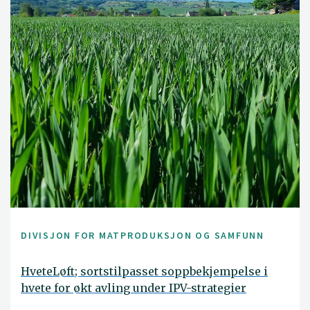
DIVISJON FOR MATPRODUKSJON OG SAMFUNN
HveteLøft; sortstilpasset soppbekjempelse i
hvete for økt avling under IPV-strategier