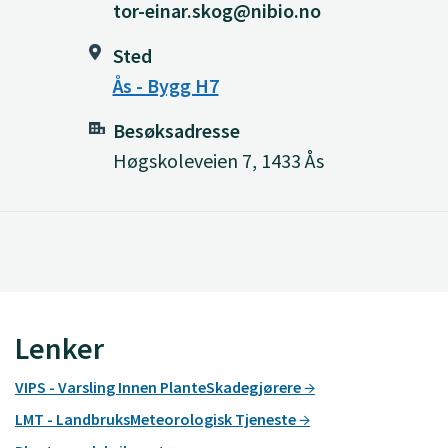
tor-einar.skog@nibio.no
Sted
Ås - Bygg H7
Besøksadresse
Høgskoleveien 7, 1433 Ås
Lenker
VIPS - Varsling Innen PlanteSkadegjørere
LMT - LandbruksMeteorologisk Tjeneste