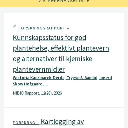
VIS REFERANSELISTE
FORSKNINGSRAPPORT –
Kunnskapsstatus for god
plantehelse, effektivt plantevern
og alternativer til kjemiske
plantevernmidler
Wiktoria Kaczmarek-Derda, Trygve S. Aamlid, Ingerd
Skow Hofgaard, ...
NIBIO Rapport, 12(28), 2026
Kartlegging av
FOREDRAG –