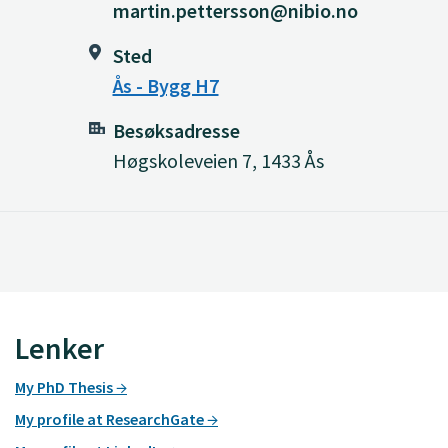
martin.pettersson@nibio.no
Sted
Ås - Bygg H7
Besøksadresse
Høgskoleveien 7, 1433 Ås
Lenker
My PhD Thesis
My profile at ResearchGate