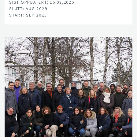
SIST OPPDATERT: 16.03.2026
plantemateriale med en kontaktløs bærbar
SLUTT: AUG 2029
deteksjonsenhet (PDU), basert på utslipp av flyktige
START: SEP 2025
organiske forbindelser, eller luktstoffer (VOC)