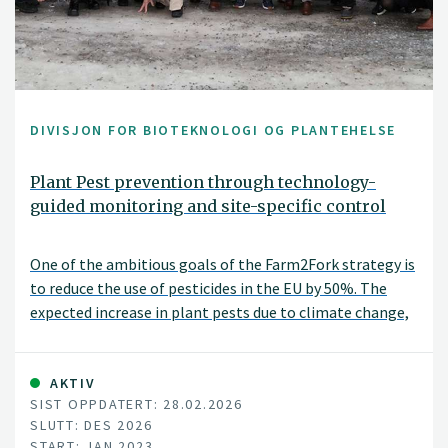
DIVISJON FOR BIOTEKNOLOGI OG PLANTEHELSE
Plant Pest prevention through technology-
guided monitoring and site-specific control
One of the ambitious goals of the Farm2Fork strategy is
to reduce the use of pesticides in the EU by 50%. The
expected increase in plant pests due to climate change,
international trade and the intensification of food
production systems offsets this target.
AKTIV
SIST OPPDATERT: 28.02.2026
SLUTT: DES 2026
START: JAN 2023