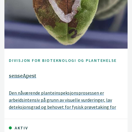
DIVISJON FOR BIOTEKNOLOGI OG PLANTEHELSE
senseApest
Den nåværende planteinspeksjonsprosessen er
arbeidsintensiv på grunn av visuelle vurderinger, lav
deteksjonsgrad og behovet for fysisk prøvetaking for
molekylære eller antistoffbaserte deteksjons.
SenseApest vil møte disse utfordringene ved å
systematisk og effektivt screene importert
AKTIV