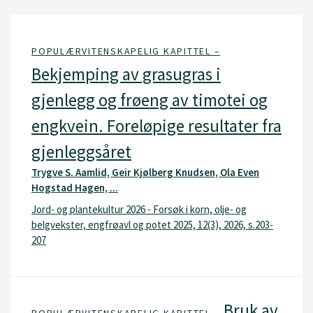
POPULÆRVITENSKAPELIG KAPITTEL –
Bekjemping av grasugras i
gjenlegg og frøeng av timotei og
engkvein. Foreløpige resultater fra
gjenleggsåret
Trygve S. Aamlid, Geir Kjølberg Knudsen, Ola Even
Hogstad Hagen, ...
Jord- og plantekultur 2026 - Forsøk i korn, olje- og
belgvekster, engfrøavl og potet 2025, 12(3), 2026, s.203-
207
Bruk av
POPULÆRVITENSKAPELIG KAPITTEL –