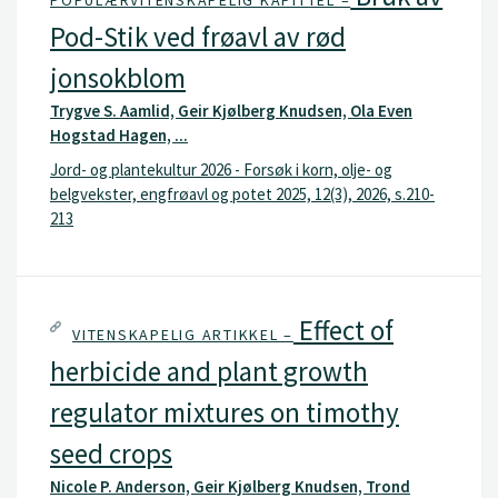
Pod-Stik ved frøavl av rød
jonsokblom
Trygve S. Aamlid, Geir Kjølberg Knudsen, Ola Even
Hogstad Hagen, ...
Jord- og plantekultur 2026 - Forsøk i korn, olje- og
belgvekster, engfrøavl og potet 2025, 12(3), 2026, s.210-
213
Effect of
VITENSKAPELIG ARTIKKEL –
herbicide and plant growth
regulator mixtures on timothy
seed crops
Nicole P. Anderson, Geir Kjølberg Knudsen, Trond