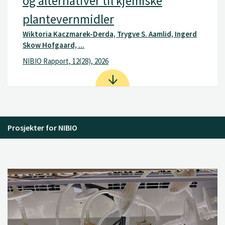
og alternativer til kjemiske
plantevernmidler
Wiktoria Kaczmarek-Derda, Trygve S. Aamlid, Ingerd
Skow Hofgaard, ...
NIBIO Rapport, 12(28), 2026
Prosjekter for NIBIO