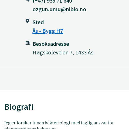
(+47) 939 71 640
ozgun.umu@nibio.no
Sted
Ås - Bygg H7
Besøksadresse
Høgskoleveien 7, 1433 Ås
Biografi
Jeg er forsker innen bakteriologi med faglig ansvar for
plantepatogene bakterier.