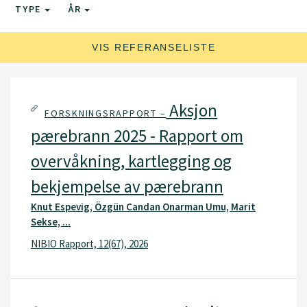
Bakterier assosiert med marine og algale miljøer,
TYPE
ÅR
med fokus på deres økologiske roller og
interaksjoner
VIS REFERANSELISTE
Aksjon
FORSKNINGSRAPPORT –
pærebrann 2025 - Rapport om
overvåkning, kartlegging og
bekjempelse av pærebrann
Knut Espevig, Özgün Candan Onarman Umu, Marit
Sekse, ...
NIBIO Rapport, 12(67), 2026