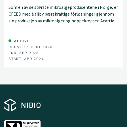
Som en av de største mikroalgeprodusentene i Norge, er
CFEED med å tilby bærekraftige fôrløsninger gjennom
sin produksjon av mikroalger og hoppekrepsen Acartia
tonsa. Hoppekrepsen benyttes videre som startfôr til
blant annet torsk, berggylte og seabream, hvor den er
med å bedre utbyttet til fiskeprodusentene gjennom å
ACTIVE
UPDATED: 30.01.2026
øke vekst, overlevelse og å forbedre larvekvaliteten.
END: APR 2028
START: APR 2024