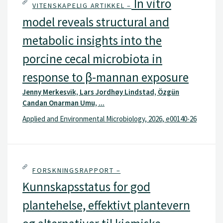
In vitro
VITENSKAPELIG ARTIKKEL –
model reveals structural and
metabolic insights into the
porcine cecal microbiota in
response to β-mannan exposure
Jenny Merkesvik, Lars Jordhøy Lindstad, Özgün
Candan Onarman Umu, ...
Applied and Environmental Microbiology, 2026, e00140-26
FORSKNINGSRAPPORT –
Kunnskapsstatus for god
plantehelse, effektivt plantevern