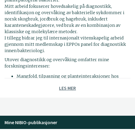
Mitt arbeid fokuserer hovedsakelig på diagnostikk,
identifikasjon og overvåking av bakterielle sykdommer i
norsk skogbruk, jordbruk og hagebruk, inkludert
karanteneskadegjørere, ved bruk av en kombinasjon av
klassiske og molekylære metoder.
I tillegg bidrar jeg til internasjonalt vitenskapelig arbeid
gjennom mitt medlemskap i EPPOs panel for diagnostikk
innen bakteriologi.
Utover diagnostikk og overvåking omfatter mine
forskningsinteresser:
Mangfold, tilpasning og planteinteraksjoner hos
planteassosierte bakterier, både patogene og ikke-
LES MER
patogene
Prosesser som påvirker spredning og persistens av
bakterier i naturlige og landbruksrelaterte miljøer
Genomiske og mikrobiombaserte tilnærminger for å
studere bakterie–plante-interaksjoner og
Mine NIBIO-publikasjoner
miljøresponser