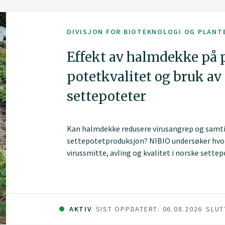
DIVISJON FOR BIOTEKNOLOGI OG PLANT
Effekt av halmdekke på 
potetkvalitet og bruk av
settepoteter
Kan halmdekke redusere virusangrep og samtid
settepotetproduksjon? NIBIO undersøker hvor
virussmitte, avling og kvalitet i norske sette
Agder og Solør.
AKTIV
SIST OPPDATERT: 06.08.2026
SLUT