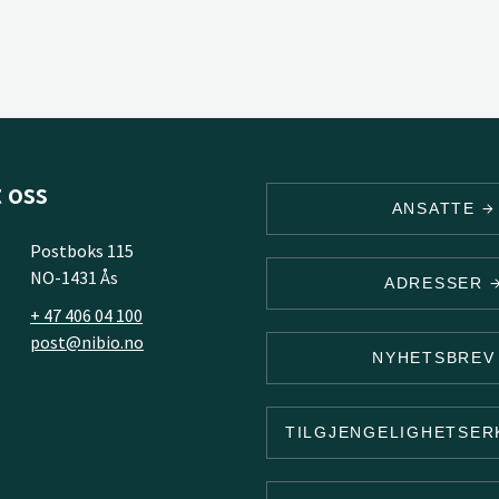
 oss
ANSATTE
Postboks 115
NO-1431 Ås
ADRESSER
+ 47 406 04 100
post@nibio.no
NYHETSBRE
TILGJENGELIGHETSE