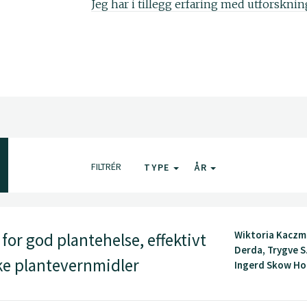
Jeg har i tillegg erfaring med utforskni
innen biologisk bekjempelse av plantes
gjennomstrømmingssekvensering (HTS) f
karakterisering.
FILTRÉR
TYPE
ÅR
Wiktoria Kaczm
or god plantehelse, effektivt
Derda, Trygve S
ske plantevernmidler
Ingerd Skow Hof