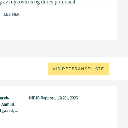
ng av mykovirus og deres potensial
kadegjørere, og benytter høy-
LES MER
or virus- og viroiddeteksjon og
VIS REFERANSELISTE
arek-
NIBIO Rapport, 12(28), 2026
. Aamlid,
gaard, ...