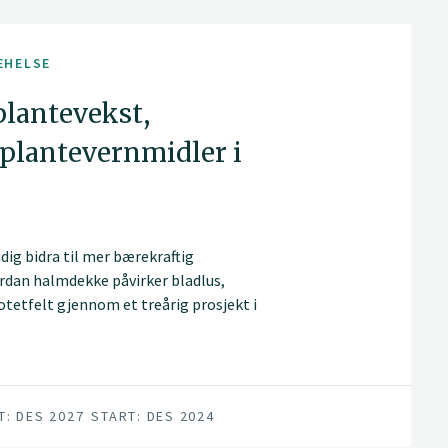
EHELSE
plantevekst,
 plantevernmidler i
ig bidra til mer bærekraftig
dan halmdekke påvirker bladlus,
potetfelt gjennom et treårig prosjekt i
T: DES 2027
START: DES 2024