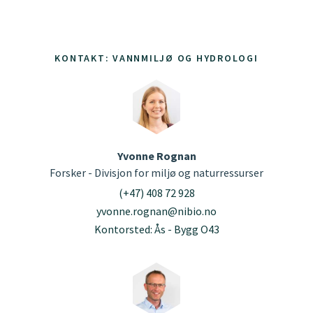
KONTAKT: VANNMILJØ OG HYDROLOGI
Yvonne Rognan
Forsker - Divisjon for miljø og naturressurser
(+47) 408 72 928
yvonne.rognan@nibio.no
Kontorsted: Ås - Bygg O43