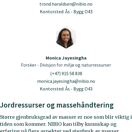
trond.haraldsen@nibio.no
Kontorsted: Ås - Bygg O43
Monica Jayesingha
Forsker - Divisjon for miljø og naturressurser
(+47) 915 58 838
monica.jayesingha@nibio.no
Kontorsted: Ås - Bygg O43
Jordressurser og massehåndtering
Større gjenbruksgrad av masser er noe som blir viktig i
tiden som kommer. NIBIO kan tilby kunnskap og
erfaring på flere aspekter ved gjenbruk av masser.