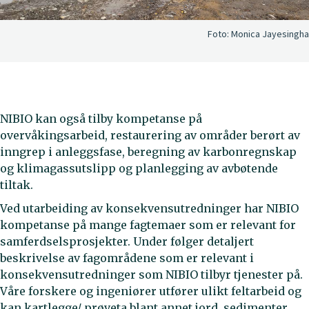
Foto:
Monica Jayesingha
NIBIO kan også tilby kompetanse på
overvåkingsarbeid, restaurering av områder berørt av
inngrep i anleggsfase, beregning av karbonregnskap
og klimagassutslipp og planlegging av avbøtende
tiltak.
Ved utarbeiding av konsekvensutredninger har NIBIO
kompetanse på mange fagtemaer som er relevant for
samferdselsprosjekter. Under følger detaljert
beskrivelse av fagområdene som er relevant i
konsekvensutredninger som NIBIO tilbyr tjenester på.
Våre forskere og ingeniører utfører ulikt feltarbeid og
kan kartlegge/ prøveta blant annet jord, sedimenter,