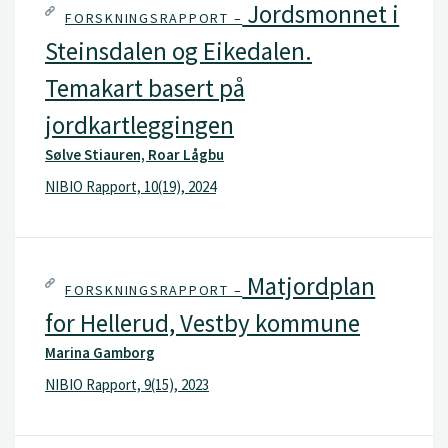
Jordsmonnet i
FORSKNINGSRAPPORT –
Steinsdalen og Eikedalen.
Temakart basert på
jordkartleggingen
Sølve Stiauren, Roar Lågbu
NIBIO Rapport, 10(19), 2024
Matjordplan
FORSKNINGSRAPPORT –
for Hellerud, Vestby kommune
Marina Gamborg
NIBIO Rapport, 9(15), 2023