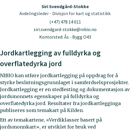
Siri Svendgård-Stokke
Avdelingsleder - Divisjon for kart og statistikk
(+47) 478 14 011
siri.svendgard-stokke@nibio.no
Kontorsted: Ås - Bygg O43
Jordkartlegging av fulldyrka og
overflatedyrka jord
NIBIO kan utføre jordkartlegging på oppdrag for å
styrke beslutningsgrunnlaget i samferdselsprosjekter.
Jordkartlegging er en stedfesting og dokumentasjon av
jordsmonnets egenskaper på fulldyrka og
overflatedyrka jord. Resultater fra jordkartlegginga
publiseres som temakart på Kilden.
Ett av temakartene, «Verdiklasser basert på
jordsmonnkart», er utviklet for bruk ved