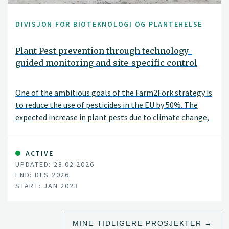
DIVISJON FOR BIOTEKNOLOGI OG PLANTEHELSE
Plant Pest prevention through technology-
guided monitoring and site-specific control
One of the ambitious goals of the Farm2Fork strategy is
to reduce the use of pesticides in the EU by 50%. The
expected increase in plant pests due to climate change,
international trade and the intensification of food
production systems offsets this target.
ACTIVE
UPDATED: 28.02.2026
END: DES 2026
START: JAN 2023
MINE TIDLIGERE PROSJEKTER