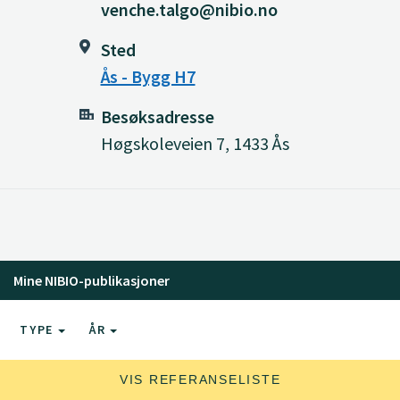
venche.talgo@nibio.no
Sted
Ås - Bygg H7
Besøksadresse
Høgskoleveien 7, 1433 Ås
Mine NIBIO-publikasjoner
TYPE
ÅR
VIS REFERANSELISTE