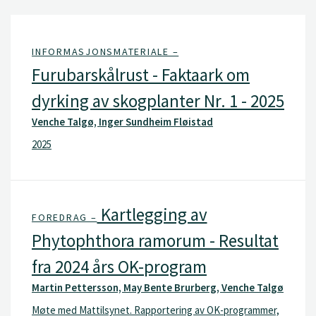
INFORMASJONSMATERIALE –
Furubarskålrust - Faktaark om
dyrking av skogplanter Nr. 1 - 2025
Venche Talgø, Inger Sundheim Fløistad
2025
Kartlegging av
FOREDRAG –
Phytophthora ramorum - Resultat
fra 2024 års OK-program
Martin Pettersson, May Bente Brurberg, Venche Talgø
Møte med Mattilsynet. Rapportering av OK-programmer,