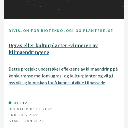
DIVISJON FOR BIOTEKNOLOGI OG PLANTEHELSE
Ugras eller kulturplanter -vinneren av
klimaendringene
Dette prosjekt undersøker effektene av klimaendring på
konkurranse mellom ugras- og kulturplanter og vil gi
oss viktig kunnskap for å kunne utvikle tilpassede
strategier i møte med et klima i endring.
ACTIVE
UPDATED: 05.01.2026
END: DES 2026
START: JAN 2023