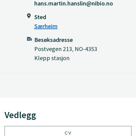
hans.martin.hanslin@nibio.no
Sted
Særheim
Besøksadresse
Postvegen 213, NO-4353
Klepp stasjon
Vedlegg
CV