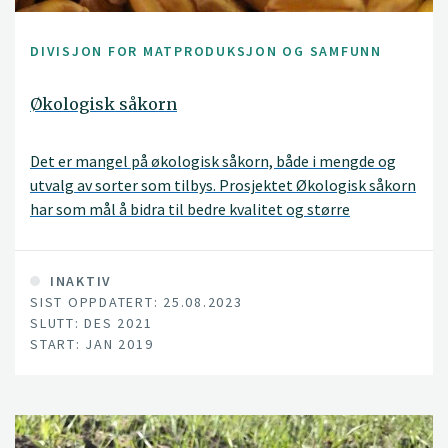
DIVISJON FOR MATPRODUKSJON OG SAMFUNN
Økologisk såkorn
Det er mangel på økologisk såkorn, både i mengde og
utvalg av sorter som tilbys. Prosjektet Økologisk såkorn
har som mål å bidra til bedre kvalitet og større
mangfold i økologisk såkornproduksjon.
INAKTIV
SIST OPPDATERT: 25.08.2023
SLUTT: DES 2021
START: JAN 2019