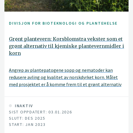
DIVISJON FOR BIOTEKNOLOGI OG PLANTEHELSE
Grønt plantevern: Korsblomstra vekster som et
grønt alternativ til kjemiske plantevernmidler i
korn
Angrep av plantepatogene sopp og nematoder kan
redusere avling og kvalitet av norskdyrket korn. Målet
med prosjektet er å komme frem til et grønt alternativ
til kjemiske plantevernmidler for å bekjempe
skadegjørere i norsk korn. Vi forventer å identifisere
korsblomstra vekster som har potensiale til å redusere
INAKTIV
SIST OPPDATERT: 03.01.2026
overlevelse av plantepatogene sopper og nematoder i
SLUTT: DES 2025
jord/planterester dersom de brukes som
START: JAN 2023
fangvekst/ettervekst i norskdyrket korn.