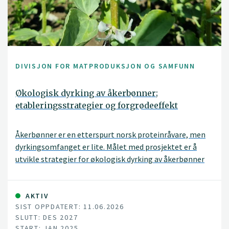
DIVISJON FOR MATPRODUKSJON OG SAMFUNN
Økologisk dyrking av åkerbønner;
etableringsstrategier og forgrødeeffekt
Åkerbønner er en etterspurt norsk proteinråvare, men
dyrkingsomfanget er lite. Målet med prosjektet er å
utvikle strategier for økologisk dyrking av åkerbønner
som sikrer god etablering, avling og ettervirkning.
AKTIV
SIST OPPDATERT: 11.06.2026
SLUTT: DES 2027
START: JAN 2025