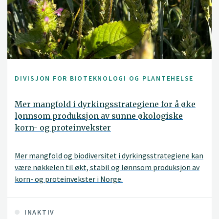
DIVISJON FOR BIOTEKNOLOGI OG PLANTEHELSE
Mer mangfold i dyrkingsstrategiene for å øke
lønnsom produksjon av sunne økologiske
korn- og proteinvekster
Mer mangfold og biodiversitet i dyrkingsstrategiene kan
være nøkkelen til økt, stabil og lønnsom produksjon av
korn- og proteinvekster i Norge.
INAKTIV