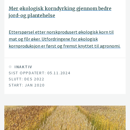
Mer økologisk korndyrking gjennom bedre
jord-og plantehelse
Etterspørsel etter norskprodusert økologisk korn til
mat og fôr øker. Utfordringene for økologisk
kornproduksjon er først og fremst knyttet til agronomi.
Soppsjukdommer som angriper kornplantene kan føre
til betydelig reduksjon i avling og kvalitet. I økologisk
korndyrking fins ikke mottiltak når plantene først er
INAKTIV
SIST OPPDATERT: 05.11.2024
angrepet. Forebyggende tiltak er derfor avgjørende.
SLUTT: DES 2022
Dette krever kunnskap om hvordan de ulike
START: JAN 2020
soppsjukdommene smitter og hvordan dyrkingstiltak
kan bidra til å redusere smittepress.