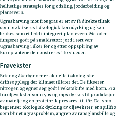
helhetlige strategier for gjødsling, jordarbeiding og
plantevern.
Ugrasharving mot frøugras er ett av få direkte tiltak
som praktiseres i økologisk korndyrking og kan
brukes som et ledd i integrert plantevern. Metoden
fungerer godt på smuldretørr jord i tørt vær.
Ugrasharving i åker før og etter oppspiring av
kornplantene demonstreres i to videoer.
Frøvekster
Erter og åkerbønner er aktuelle i økologiske
driftsopplegg der klimaet tillater det. De fikserer
nitrogen og egner seg godt i vekstskifte med korn. Frø
fra oljevekster som rybs og raps dyrkes til produksjon
av matolje og en proteinrik pressrest til fôr. Det som
begrenser økologisk dyrking av oljevekster, er spillfrø
som blir et ugrasproblem, angrep av rapsglansbille og