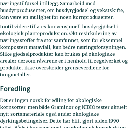
næringstilførsel i tillegg. Samarbeid med
husdyrprodusenter, om husdyrgjødsel og vekstskifte,
kan være en mulighet for noen kornprodusenter.
Inntil videre tillates konvensjonell husdyrgjødsel i
økologisk planteproduksjon. Økt resirkulering av
næringsstoffer fra storsamfunnet, som for eksempel
kompostert matavfall, kan bedre næringsforsyningen.
Slike gjødselprodukter kan brukes på økologiske
arealer dersom råvarene er i henhold til regelverket og
produktet ikke overskrider grenseverdiene for
tungmetaller.
Foredling
Det er ingen norsk foredling for økologiske
kornsorter, men både Graminor og NIBIO tester aktuelt
nytt sortsmateriale også under økologiske
dyrkingsbetingelser. Dette har blitt gjort siden 1990-
tallet. Både i konvensjonell og økologisk korndyrking