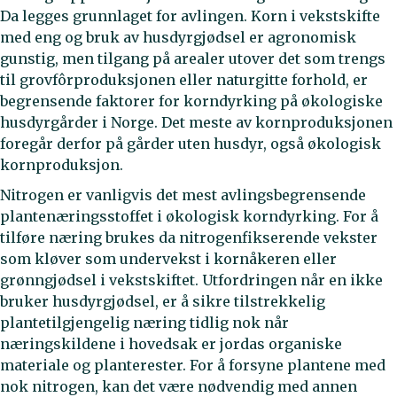
Da legges grunnlaget for avlingen. Korn i vekstskifte
med eng og bruk av husdyrgjødsel er agronomisk
gunstig, men tilgang på arealer utover det som trengs
til grovfôrproduksjonen eller naturgitte forhold, er
begrensende faktorer for korndyrking på økologiske
husdyrgårder i Norge. Det meste av kornproduksjonen
foregår derfor på gårder uten husdyr, også økologisk
kornproduksjon.
Nitrogen er vanligvis det mest avlingsbegrensende
plantenæringsstoffet i økologisk korndyrking. For å
tilføre næring brukes da nitrogenfikserende vekster
som kløver som undervekst i kornåkeren eller
grønngjødsel i vekstskiftet. Utfordringen når en ikke
bruker husdyrgjødsel, er å sikre tilstrekkelig
plantetilgjengelig næring tidlig nok når
næringskildene i hovedsak er jordas organiske
materiale og planterester. For å forsyne plantene med
nok nitrogen, kan det være nødvendig med annen