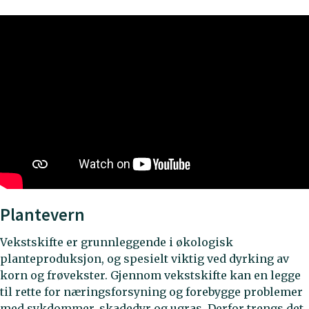
Plantevern
Vekstskifte er grunnleggende i økologisk
planteproduksjon, og spesielt viktig ved dyrking av
korn og frøvekster. Gjennom vekstskifte kan en legge
til rette for næringsforsyning og forebygge problemer
med sykdommer, skadedyr og ugras. Derfor trengs det