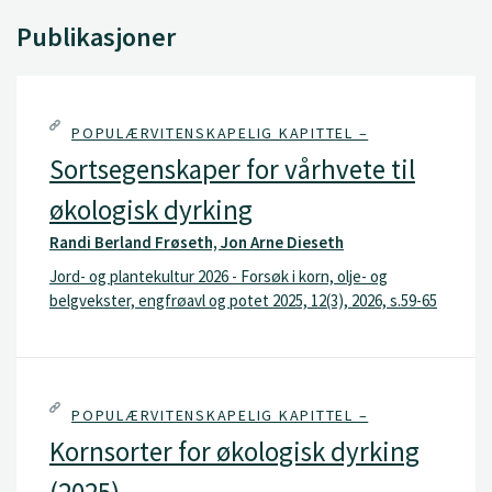
Publikasjoner
POPULÆRVITENSKAPELIG KAPITTEL –
Sortsegenskaper for vårhvete til
økologisk dyrking
Randi Berland Frøseth, Jon Arne Dieseth
Jord- og plantekultur 2026 - Forsøk i korn, olje- og
belgvekster, engfrøavl og potet 2025, 12(3), 2026, s.59-65
POPULÆRVITENSKAPELIG KAPITTEL –
Kornsorter for økologisk dyrking
(2025)