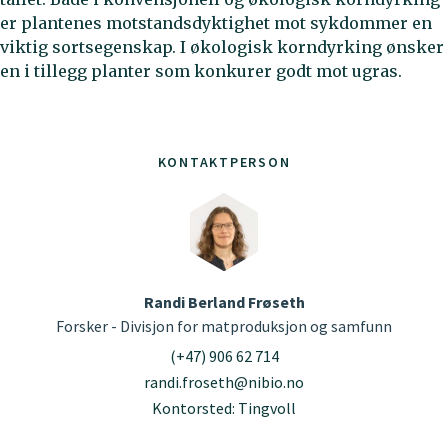
er plantenes motstandsdyktighet mot sykdommer en
viktig sortsegenskap. I økologisk korndyrking ønsker
en i tillegg planter som konkurer godt mot ugras.
KONTAKTPERSON
Randi Berland Frøseth
Forsker - Divisjon for matproduksjon og samfunn
(+47) 906 62 714
randi.froseth@nibio.no
Kontorsted: Tingvoll