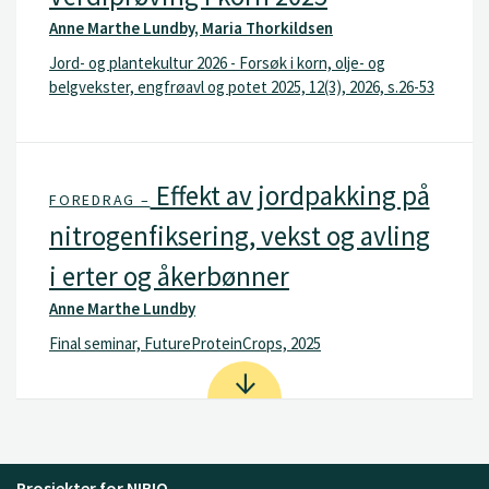
Anne Marthe Lundby, Maria Thorkildsen
Jord- og plantekultur 2026 - Forsøk i korn, olje- og
belgvekster, engfrøavl og potet 2025, 12(3), 2026, s.26-53
Effekt av jordpakking på
FOREDRAG –
nitrogenfiksering, vekst og avling
i erter og åkerbønner
Anne Marthe Lundby
Final seminar, FutureProteinCrops, 2025
Prosjekter for NIBIO