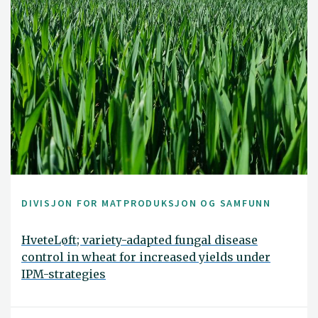
DIVISJON FOR MATPRODUKSJON OG SAMFUNN
HveteLøft; variety-adapted fungal disease
control in wheat for increased yields under
IPM-strategies