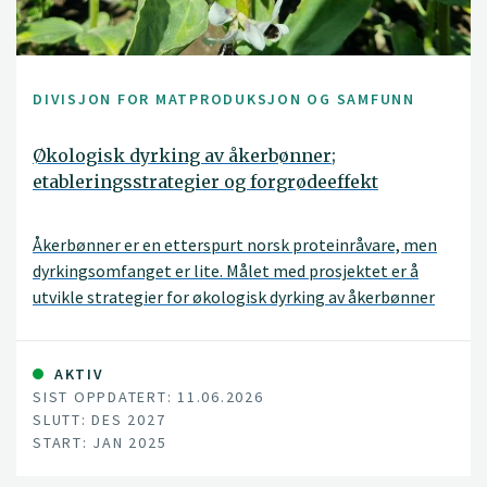
DIVISJON FOR MATPRODUKSJON OG SAMFUNN
Økologisk dyrking av åkerbønner;
etableringsstrategier og forgrødeeffekt
Åkerbønner er en etterspurt norsk proteinråvare, men
dyrkingsomfanget er lite. Målet med prosjektet er å
utvikle strategier for økologisk dyrking av åkerbønner
som sikrer god etablering, avling og ettervirkning.
AKTIV
SIST OPPDATERT: 11.06.2026
SLUTT: DES 2027
START: JAN 2025