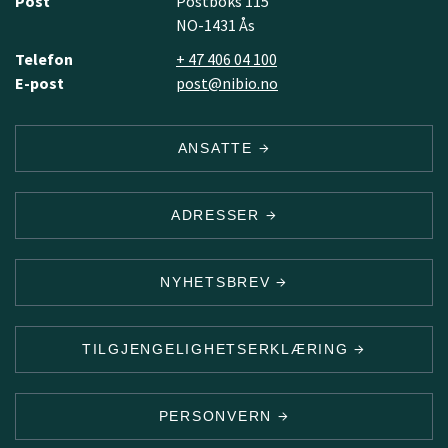
Post
Postboks 115
NO-1431 Ås
Telefon
+ 47 406 04 100
E-post
post@nibio.no
ANSATTE
ADRESSER
NYHETSBREV
TILGJENGELIGHETSERKLÆRING
PERSONVERN