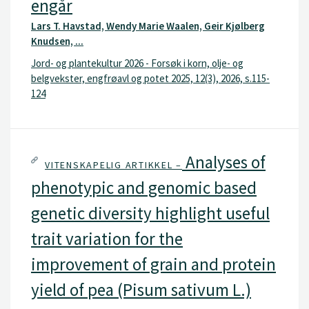
engår
Lars T. Havstad, Wendy Marie Waalen, Geir Kjølberg
Knudsen, ...
Jord- og plantekultur 2026 - Forsøk i korn, olje- og
belgvekster, engfrøavl og potet 2025, 12(3), 2026, s.115-
124
Analyses of
VITENSKAPELIG ARTIKKEL –
phenotypic and genomic based
genetic diversity highlight useful
trait variation for the
improvement of grain and protein
yield of pea (Pisum sativum L.)