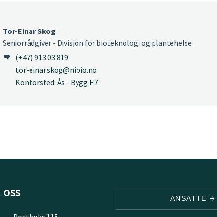
Tor-Einar Skog
Seniorrådgiver - Divisjon for bioteknologi og plantehelse
(+47) 913 03 819
tor-einar.skog@nibio.no
Kontorsted: Ås - Bygg H7
 oss
ANSATTE
Postboks 115