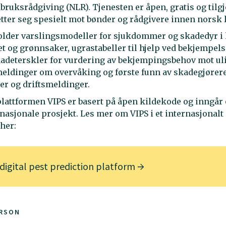
ruksrådgiving (NLR). Tjenesten er åpen, gratis og tilgj
etter seg spesielt mot bønder og rådgivere innen norsk
lder varslingsmodeller for sjukdommer og skadedyr i 
et og grønnsaker, ugrastabeller til hjelp ved bekjempels
kadeterskler for vurdering av bekjempingsbehov mot ul
eldinger om overvåking og første funn av skadegjørere
r og driftsmeldinger.
attformen VIPS er basert på åpen kildekode og inngår 
nasjonale prosjekt. Les mer om VIPS i et internasjonalt
 her:
 digital pest prediction platform
RSON