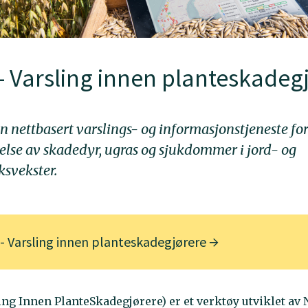
- Varsling innen planteskadeg
n nettbasert varslings- og informasjonstjeneste for
lse av skadedyr, ugras og sjukdommer i jord- og
svekster.
 - Varsling innen planteskadegjørere
ing Innen PlanteSkadegjørere) er et verktøy utviklet av 