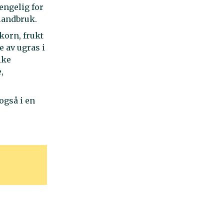
engelig for
 landbruk.
korn, frukt
e av ugras i
ike
,
også i en