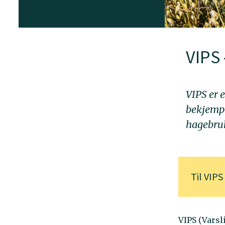
VIPS 
VIPS er e
bekjempe
hagebruk
Til
VIPS
VIPS (Varsl