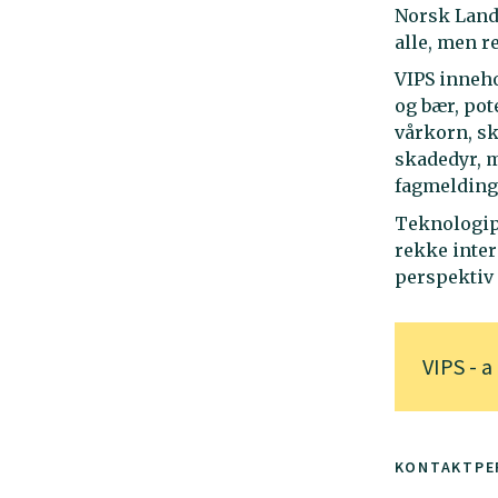
Norsk Landb
alle, men r
VIPS inneho
og bær, pot
vårkorn, s
skadedyr, m
fagmeldinge
Teknologipl
rekke inter
perspektiv
VIPS - a
KONTAKTPE