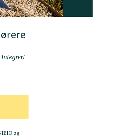
jørere
 integrert
NIBIO og