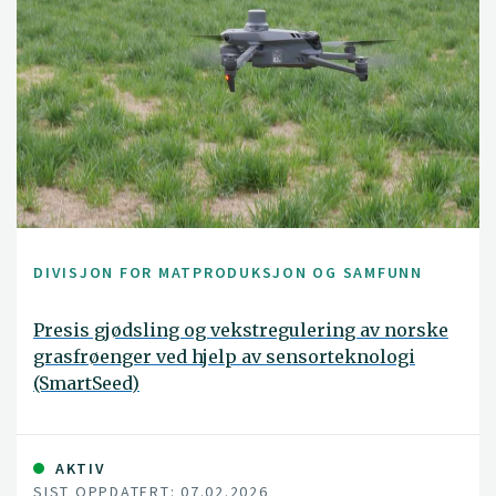
DIVISJON FOR MATPRODUKSJON OG SAMFUNN
Presis gjødsling og vekstregulering av norske
grasfrøenger ved hjelp av sensorteknologi
(SmartSeed)
AKTIV
SIST OPPDATERT: 07.02.2026