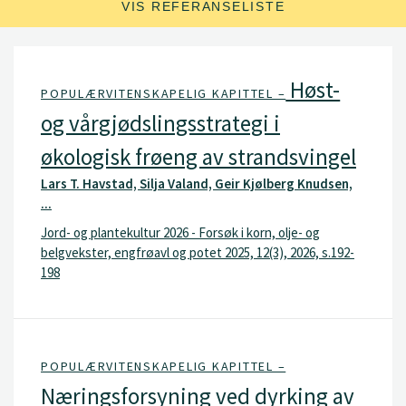
VIS REFERANSELISTE
Høst-
POPULÆRVITENSKAPELIG KAPITTEL –
og vårgjødslingsstrategi i
økologisk frøeng av strandsvingel
Lars T. Havstad, Silja Valand, Geir Kjølberg Knudsen,
...
Jord- og plantekultur 2026 - Forsøk i korn, olje- og
belgvekster, engfrøavl og potet 2025, 12(3), 2026, s.192-
198
POPULÆRVITENSKAPELIG KAPITTEL –
Næringsforsyning ved dyrking av