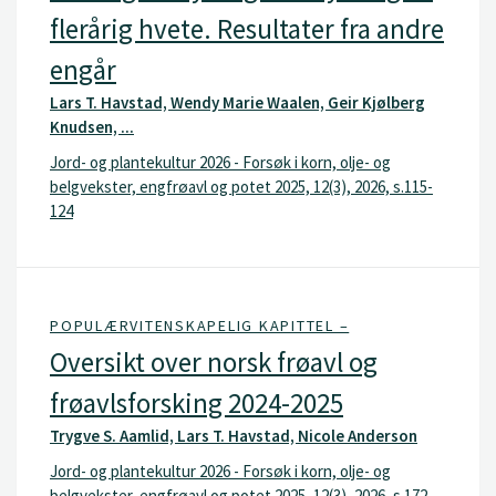
flerårig hvete. Resultater fra andre
engår
Lars T. Havstad, Wendy Marie Waalen, Geir Kjølberg
Knudsen, ...
Jord- og plantekultur 2026 - Forsøk i korn, olje- og
belgvekster, engfrøavl og potet 2025, 12(3), 2026, s.115-
124
POPULÆRVITENSKAPELIG KAPITTEL –
Oversikt over norsk frøavl og
frøavlsforsking 2024-2025
Trygve S. Aamlid, Lars T. Havstad, Nicole Anderson
Jord- og plantekultur 2026 - Forsøk i korn, olje- og
belgvekster, engfrøavl og potet 2025, 12(3), 2026, s.172-