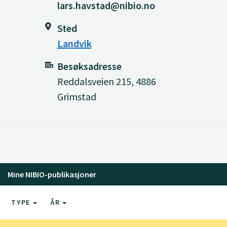
lars.havstad@nibio.no
Sted
Landvik
Besøksadresse
Reddalsveien 215, 4886
Grimstad
Mine NIBIO-publikasjoner
TYPE
ÅR