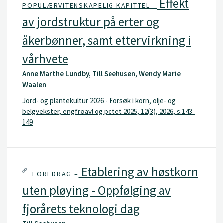
Effekt
POPULÆRVITENSKAPELIG KAPITTEL –
av jordstruktur på erter og
åkerbønner, samt ettervirkning i
vårhvete
Anne Marthe Lundby, Till Seehusen, Wendy Marie
Waalen
Jord- og plantekultur 2026 - Forsøk i korn, olje- og
belgvekster, engfrøavl og potet 2025, 12(3), 2026, s.143-
149
Etablering av høstkorn
FOREDRAG –
uten pløying - Oppfølging av
fjorårets teknologi dag