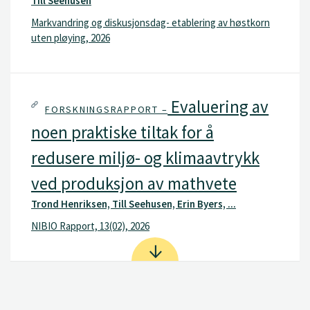
Till Seehusen
Markvandring og diskusjonsdag- etablering av høstkorn
uten pløying, 2026
Evaluering av
FORSKNINGSRAPPORT –
noen praktiske tiltak for å
redusere miljø- og klimaavtrykk
ved produksjon av mathvete
Trond Henriksen, Till Seehusen, Erin Byers, ...
NIBIO Rapport, 13(02), 2026