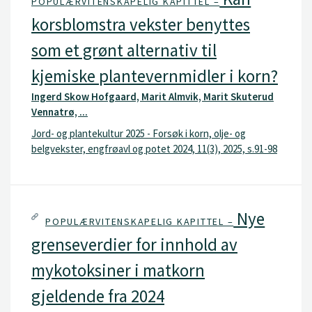
POPULÆRVITENSKAPELIG KAPITTEL –
korsblomstra vekster benyttes
som et grønt alternativ til
kjemiske plantevernmidler i korn?
Ingerd Skow Hofgaard, Marit Almvik, Marit Skuterud
Vennatrø, ...
Jord- og plantekultur 2025 - Forsøk i korn, olje- og
belgvekster, engfrøavl og potet 2024, 11(3), 2025, s.91-98
Nye
POPULÆRVITENSKAPELIG KAPITTEL –
grenseverdier for innhold av
mykotoksiner i matkorn
gjeldende fra 2024