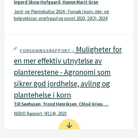
Ingerd Skow Hofgaard, Hanne Marit Gran
Jord- og Plantekultur 2024 - Forsøk i korn, olje- og
belgvekster, engfrøavl og potet 2023, 10(2), 2024
Muligheter for
FORSKNINGSRAPPORT –
en mer effektiv utnytelse av
planterestene - Agronomi som
sikrer god jordhelse, avling og
plantehelse i korn
Till Seehusen, Trond Henriksen, Chloé Grieu, ...
NIBIO Rapport, 9(114), 2023