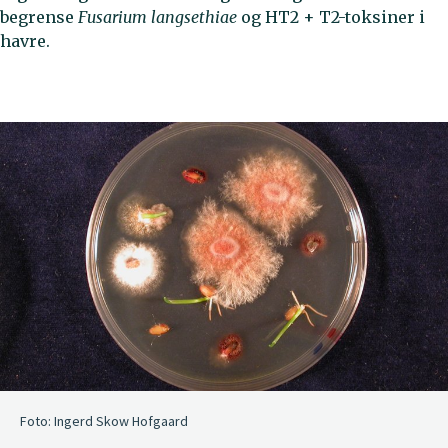
begrense
Fusarium langsethiae
og HT2 + T2-toksiner i
havre.
Foto: Ingerd Skow Hofgaard