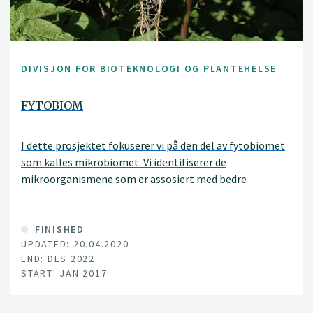
DIVISJON FOR BIOTEKNOLOGI OG PLANTEHELSE
FYTOBIOM
I dette prosjektet fokuserer vi på den del av fytobiomet
som kalles mikrobiomet. Vi identifiserer de
mikroorganismene som er assosiert med bedre
plantehelse og grøde/utbytte hos potet og hvete. Pluss
de mikroorganismene på frø som påvirker spireevnen.
Hovedmålet er å finne alle bakterier, sopp og oomyceter
FINISHED
UPDATED: 20.04.2020
som er tilstede.
END: DES 2022
START: JAN 2017