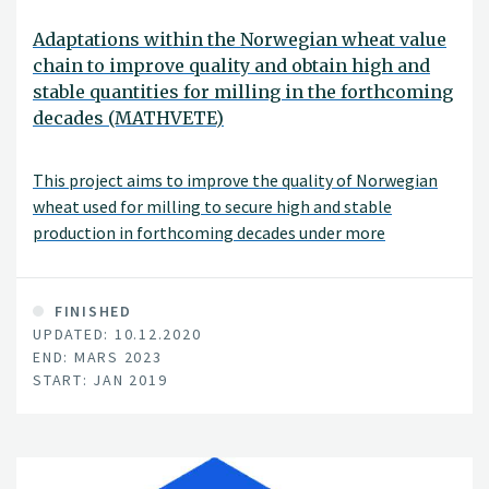
Adaptations within the Norwegian wheat value
chain to improve quality and obtain high and
stable quantities for milling in the forthcoming
decades (MATHVETE)
This project aims to improve the quality of Norwegian
wheat used for milling to secure high and stable
production in forthcoming decades under more
challenging climatic conditions. Increasing wheat
production for milling is the most efficient way to
achieve increased domestic food production in Norway
FINISHED
UPDATED: 10.12.2020
and it will strengthen the competitiveness in the
END: MARS 2023
agricultural sector.
START: JAN 2019