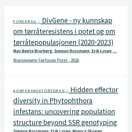
DivGene - ny kunnskap
FOREDRAG –
om tørråteresistens i potet og om
tørråtepopulasjonen (2020-2023)
May Bente Brurberg, Simeon Rossmann, Erik Lysøe, ...
Bransjemøte Fagforum Potet , 2026
Hidden effector
KONFERANSEFOREDRAG –
diversity in Phytophthora
infestans: uncovering population
structure beyond SSR genotyping
Simeon Rossmann, Erik Lysøe, Monica Skogen, ...