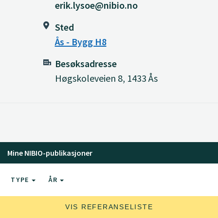
erik.lysoe@nibio.no
Sted
Ås - Bygg H8
Besøksadresse
Høgskoleveien 8, 1433 Ås
Mine NIBIO-publikasjoner
TYPE
ÅR
VIS REFERANSELISTE