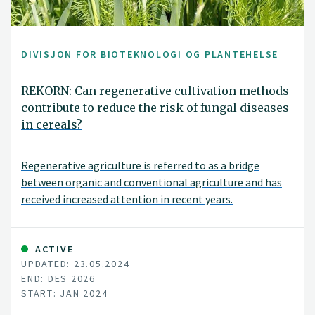
DIVISJON FOR BIOTEKNOLOGI OG PLANTEHELSE
REKORN: Can regenerative cultivation methods
contribute to reduce the risk of fungal diseases
in cereals?
Regenerative agriculture is referred to as a bridge
between organic and conventional agriculture and has
received increased attention in recent years.
Regenerative agriculture focuses on soil health and
cultivation measures that can stimulate soil life and
plant growth. An improvement in soil health is
ACTIVE
UPDATED: 23.05.2024
visualized, among other things, in increased carbon
END: DES 2026
storage in the soil, limited soil compaction and
START: JAN 2024
increased microbiological diversity. The methods used to