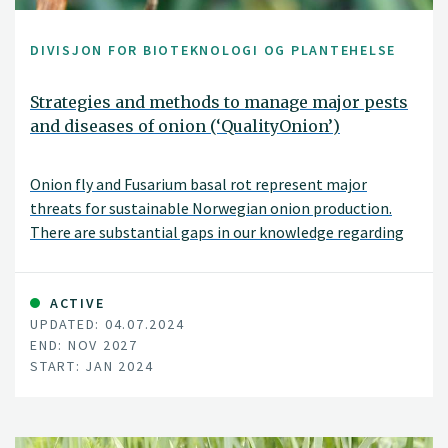
DIVISJON FOR BIOTEKNOLOGI OG PLANTEHELSE
Strategies and methods to manage major pests
and diseases of onion (‘QualityOnion’)
Onion fly and Fusarium basal rot represent major
threats for sustainable Norwegian onion production.
There are substantial gaps in our knowledge regarding
these pests such as which Fusarium species infect onions
in Norway, what are the main sources of Fusarium
inoculum, and how onion fly prevalence is changing
ACTIVE
UPDATED: 04.07.2024
through the growing season.
END: NOV 2027
START: JAN 2024