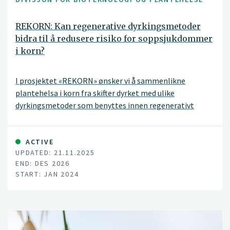
REKORN: Kan regenerative dyrkingsmetoder
bidra til å redusere risiko for soppsjukdommer
i korn?
I prosjektet «REKORN» ønsker vi å sammenlikne
plantehelsa i korn fra skifter dyrket med ulike
dyrkingsmetoder som benyttes innen regenerativt
landbruk. Gjennom REKORN ønsker vi å utvikle kunnskap
om sammenhengen mellom jordhelse og plantehelse.
ACTIVE
UPDATED: 21.11.2025
END: DES 2026
START: JAN 2024