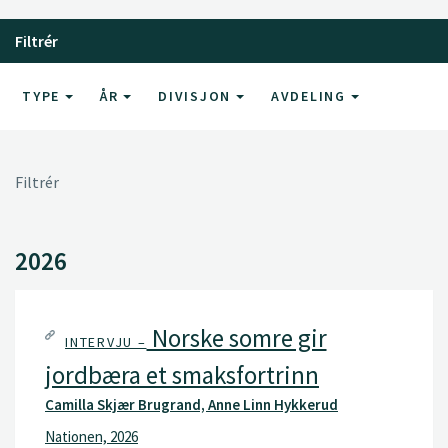
Filtrér
TYPE
ÅR
DIVISJON
AVDELING
Filtrér
2026
Norske somre gir
INTERVJU –
jordbæra et smaksfortrinn
Camilla Skjær Brugrand, Anne Linn Hykkerud
Nationen, 2026