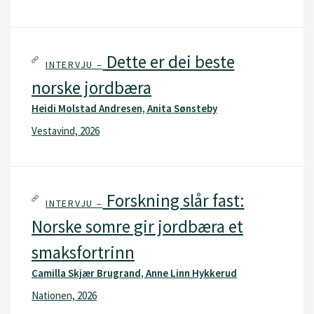
Dette er dei beste
INTERVJU –
norske jordbæra
Heidi Molstad Andresen, Anita Sønsteby
Vestavind, 2026
Forskning slår fast:
INTERVJU –
Norske somre gir jordbæra et
smaksfortrinn
Camilla Skjær Brugrand, Anne Linn Hykkerud
Nationen, 2026