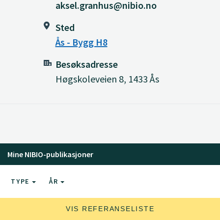
aksel.granhus@nibio.no
Sted
Ås - Bygg H8
Besøksadresse
Høgskoleveien 8, 1433 Ås
Mine NIBIO-publikasjoner
TYPE
ÅR
VIS REFERANSELISTE