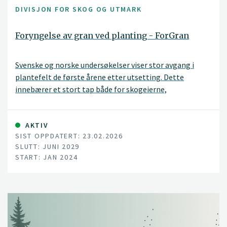
DIVISJON FOR SKOG OG UTMARK
Foryngelse av gran ved planting - ForGran
Svenske og norske undersøkelser viser stor avgang i
plantefelt de første årene etter utsetting. Dette
innebærer et stort tap både for skogeierne,
skognæringen og for samfunnet. Målet med dette
prosjektet er å avdekke årsaker til den store avgangen i
plantefelt for gran og bruke denne kunnskapen til å gi
AKTIV
SIST OPPDATERT: 23.02.2026
veiledning om avbøtende tiltak.
SLUTT: JUNI 2029
START: JAN 2024