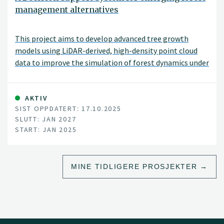
management alternatives
This project aims to develop advanced tree growth
models using LiDAR-derived, high-density point cloud
data to improve the simulation of forest dynamics under
close-to-nature silvicultural practices. By modeling
tree-level growth in structurally complex and
heterogeneous stands, these models will support more
AKTIV
SIST OPPDATERT: 17.10.2025
accurate, spatially explicit forest simulations and
SLUTT: JAN 2027
inform sustainable and diversified forest management
START: JAN 2025
decisions.
MINE TIDLIGERE PROSJEKTER