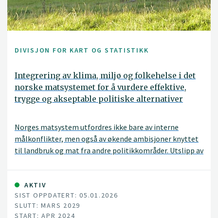
DIVISJON FOR KART OG STATISTIKK
Integrering av klima, miljø og folkehelse i det
norske matsystemet for å vurdere effektive,
trygge og akseptable politiske alternativer
Norges matsystem utfordres ikke bare av interne
målkonflikter, men også av økende ambisjoner knyttet
til landbruk og mat fra andre politikkområder. Utslipp av
klimagasser fra landbruket må reduseres, tap av natur
og biologisk mangfold må stanses, og nye
kostholdsanbefalinger forventes å flytte kostholdet
AKTIV
SIST OPPDATERT: 05.01.2026
mot mindre kjøttforbruk og -produksjon.
SLUTT: MARS 2029
START: APR 2024