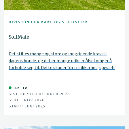
DIVISJON FOR KART OG STATISTIKK
SoilMate
Det stilles mange og store og inngripende krav til
dagens bonde, og det er mange ulike målsetninger å
forholde seg til. Dette skaper fort usikkerhet, spesielt
når bonden møter målkonflikter. For eksempel skal det
produseres mer og mer effektivt samtidig som det blant
annet skal tas en rekke miljøhensyn. Undersøkelser viser
AKTIV
SIST OPPDATERT: 04.08.2026
imidlertid at det er mulig å øke avlingene,
SLUTT: NOV 2026
nettofortjenesten og redusere klimagassutslipp.
START: JUNI 2025