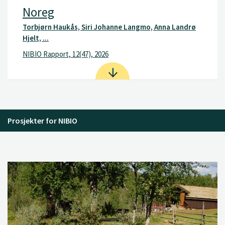
Noreg
Torbjørn Haukås, Siri Johanne Langmo, Anna Landrø
Hjelt, ...
NIBIO Rapport, 12(47), 2026
Prosjekter for NIBIO