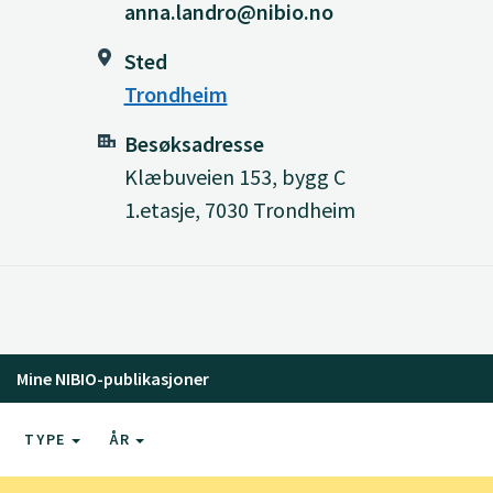
anna.landro@nibio.no
Sted
Trondheim
Besøksadresse
Klæbuveien 153, bygg C
1.etasje, 7030 Trondheim
Mine NIBIO-publikasjoner
TYPE
ÅR