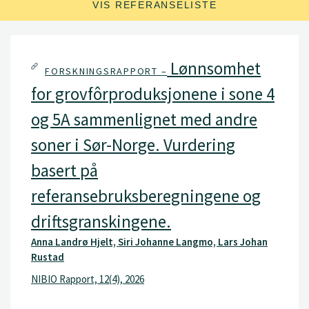
VIS REFERANSELISTE
Lønnsomhet
FORSKNINGSRAPPORT –
for grovfôrproduksjonene i sone 4
og 5A sammenlignet med andre
soner i Sør-Norge. Vurdering
basert på
referansebruksberegningene og
driftsgranskingene.
Anna Landrø Hjelt, Siri Johanne Langmo, Lars Johan
Rustad
NIBIO Rapport, 12(4), 2026