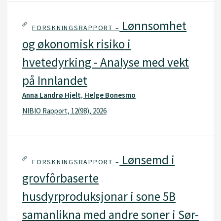
Lønnsomhet
FORSKNINGSRAPPORT –
og økonomisk risiko i
hvetedyrking - Analyse med vekt
på Innlandet
Anna Landrø Hjelt, Helge Bonesmo
NIBIO Rapport, 12(98), 2026
Lønsemd i
FORSKNINGSRAPPORT –
grovfôrbaserte
husdyrproduksjonar i sone 5B
samanlikna med andre soner i Sør-