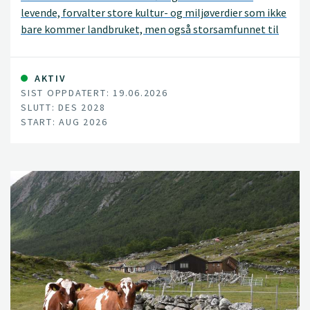
levende, forvalter store kultur- og miljøverdier som ikke
bare kommer landbruket, men også storsamfunnet til
gode. Beitende husdyr er en nøkkelfaktor i
seterlandskapet, og bidrar til å opprettholde et
attraktivt kulturlandskap og et stort biologisk
AKTIV
SIST OPPDATERT: 19.06.2026
mangfold.
SLUTT: DES 2028
START: AUG 2026