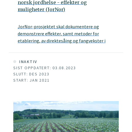
norsk jordhelse - effekter og
muligheter (JorNor)
JorNor-prosjektet skal dokumentere og
demonstrere effekter, samt metoder for
etablering, av direktesåing og fangvekster i
Norge. Vi vil undersøke i hvilken grad disse
tiltakene kan bidra til å bedre bondens bruk av
tid og ressurser, samt øke landbrukets klima-
INAKTIV
SIST OPPDATERT: 03.08.2023
og miljøbidrag ved å bedre jordhelse og binde
SLUTT: DES 2023
karbon i jord.
START: JAN 2021