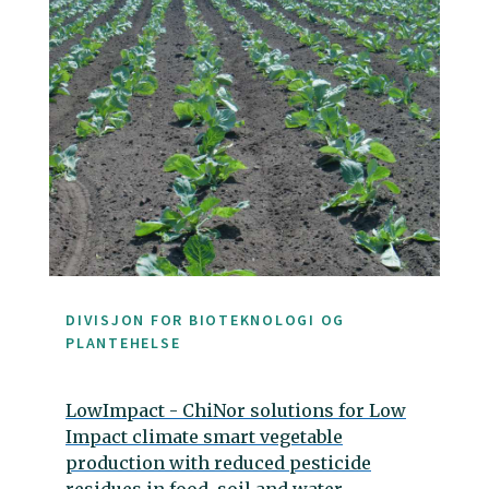
DIVISJON FOR BIOTEKNOLOGI OG
PLANTEHELSE
LowImpact - ChiNor solutions for Low
Impact climate smart vegetable
production with reduced pesticide
residues in food, soil and water