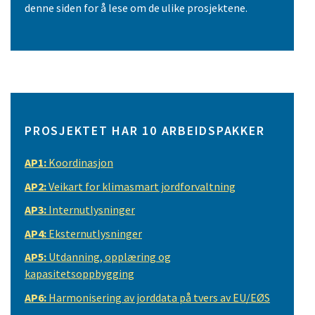
denne siden for å lese om de ulike prosjektene.
PROSJEKTET HAR 10 ARBEIDSPAKKER
AP1:
Koordinasjon
AP2:
Veikart for klimasmart jordforvaltning
AP3:
Internutlysninger
AP4:
Eksternutlysninger
AP5:
Utdanning, opplæring og
kapasitetsoppbygging
AP6:
Harmonisering av jorddata på tvers av EU/EØS