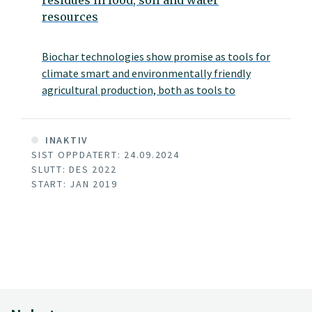
resources
Biochar technologies show promise as tools for
climate smart and environmentally friendly
agricultural production, both as tools to
improve soil quality and impact greenhouse gas
emission from soils and to reduce pesticide
pollution to the environment and pesticide
INAKTIV
SIST OPPDATERT: 24.09.2024
residues in food. However, there is a lack of
SLUTT: DES 2022
studies integrating these concerns and
START: JAN 2019
designing joint solutions.