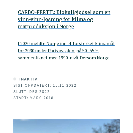
CARBO-FERTIL: Biokullgjødsel som en
vinn-vinn-løsning for klima og
matproduksjon i Norge
I 2020 meldte Norge inn et forsterket klimamål
for 2030 under Paris avtalen, på 50- 55%
sammenliknet med 1990-nivå. Dersom Norge
skal oppfylle dette klimamålet må det
drastiske utslippskutt til. En måte å løse denne
utfordringen på er å øke karbonmengden i jord.
INAKTIV
SIST OPPDATERT: 15.11.2022
SLUTT: DES 2022
START: MARS 2018