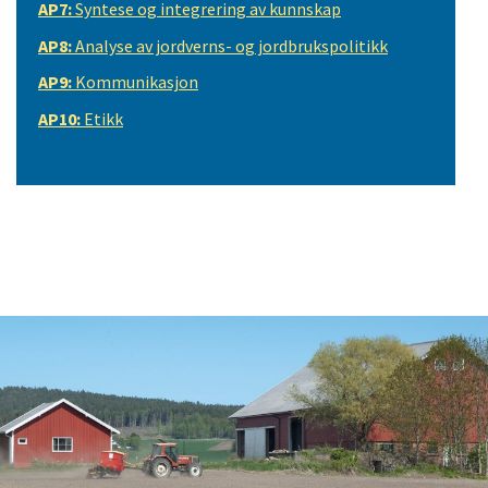
AP7:
Syntese og integrering av kunnskap
AP8:
Analyse av jordverns- og jordbrukspolitikk
AP9:
Kommunikasjon
AP10:
Etikk