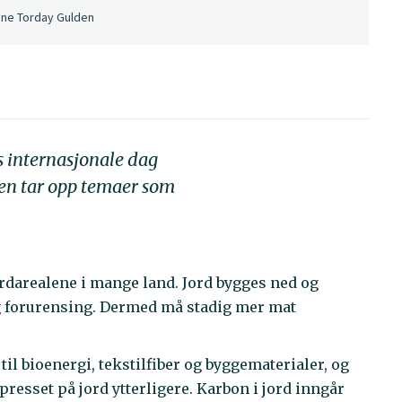
rine Torday Gulden
s internasjonale dag
rien tar opp temaer som
ordarealene i mange land. Jord bygges ned og
og forurensing. Dermed må stadig mer mat
il bioenergi, tekstilfiber og byggematerialer, og
presset på jord ytterligere. Karbon i jord inngår