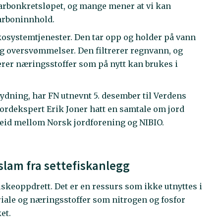
karbonkretsløpet, og mange mener at vi kan
arboninnhold.
økosystemtjenester. Den tar opp og holder på vann
og oversvømmelser. Den filtrerer regnvann, og
rer næringsstoffer som på nytt kan brukes i
ydning, har FN utnevnt 5. desember til Verdens
 jordekspert Erik Joner hatt en samtale om jord
rbeid mellom Norsk jordforening og NIBIO.
slam fra settefiskanlegg
fiskeoppdrett. Det er en ressurs som ikke utnyttes i
ale og næringsstoffer som nitrogen og fosfor
et.