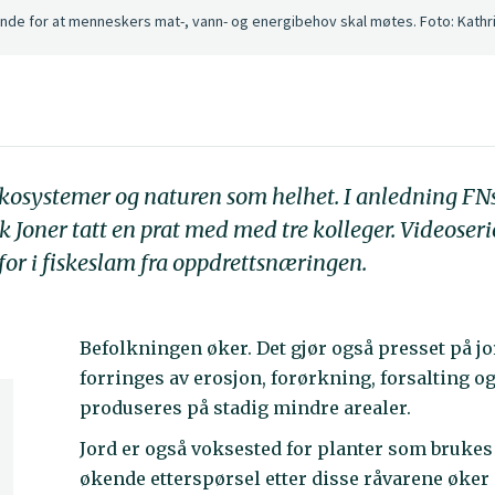
ende for at menneskers mat-, vann- og energibehov skal møtes. Foto: Kath
økosystemer og naturen som helhet. I anledning FN
ik Joner tatt en prat med med tre kolleger. Videose
sfor i fiskeslam fra oppdrettsnæringen.
Befolkningen øker. Det gjør også presset på j
forringes av erosjon, forørkning, forsalting 
produseres på stadig mindre arealer.
Jord er også voksested for planter som brukes t
økende etterspørsel etter disse råvarene øker 