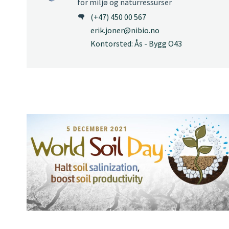
for miljø og naturressurser
(+47) 450 00 567
erik.joner@nibio.no
Kontorsted: Ås - Bygg O43