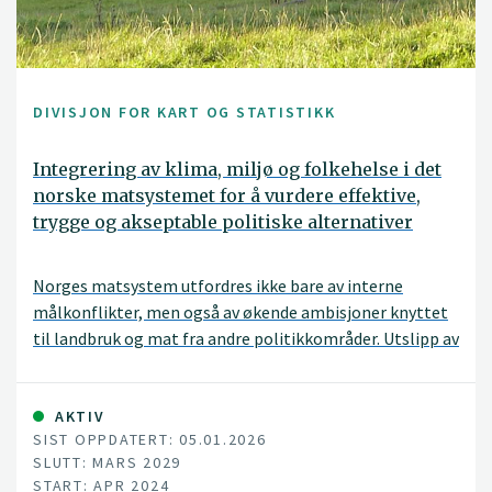
DIVISJON FOR KART OG STATISTIKK
Integrering av klima, miljø og folkehelse i det
norske matsystemet for å vurdere effektive,
trygge og akseptable politiske alternativer
Norges matsystem utfordres ikke bare av interne
målkonflikter, men også av økende ambisjoner knyttet
til landbruk og mat fra andre politikkområder. Utslipp av
klimagasser fra landbruket må reduseres, tap av natur
og biologisk mangfold må stanses, og nye
kostholdsanbefalinger forventes å flytte kostholdet
AKTIV
SIST OPPDATERT: 05.01.2026
mot mindre kjøttforbruk og -produksjon.
SLUTT: MARS 2029
START: APR 2024