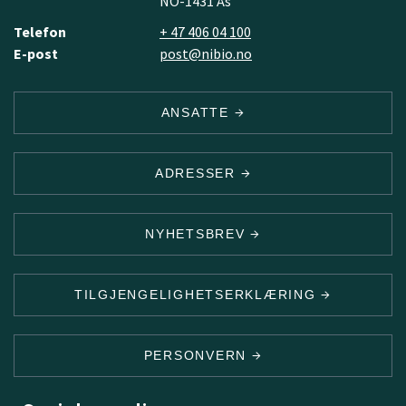
NO-1431 Ås
Telefon
+ 47 406 04 100
E-post
post@nibio.no
ANSATTE
ADRESSER
NYHETSBREV
TILGJENGELIGHETSERKLÆRING
PERSONVERN