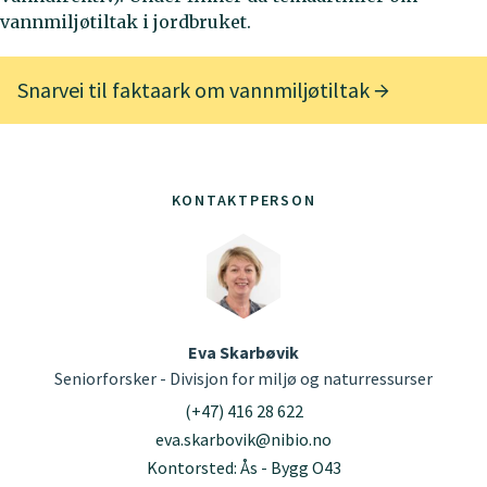
vannmiljøtiltak i jordbruket.
Snarvei til faktaark om vannmiljøtiltak
KONTAKTPERSON
Eva Skarbøvik
Seniorforsker - Divisjon for miljø og naturressurser
(+47) 416 28 622
eva.skarbovik@nibio.no
Kontorsted: Ås - Bygg O43