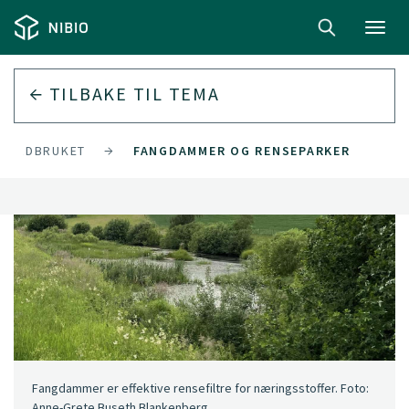
Toggl
navig
TILBAKE TIL
TEMA
 JORDBRUKET
FANGDAMMER OG RENSEPARKER
Fangdammer er effektive rensefiltre for næringsstoffer. Foto:
Anne-Grete Buseth Blankenberg.