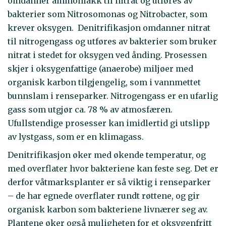
omdanner ammoniakk til nitrat og utføres av
bakterier som Nitrosomonas og Nitrobacter, som
krever oksygen. Denitrifikasjon omdanner nitrat
til nitrogengass og utføres av bakterier som bruker
nitrat i stedet for oksygen ved ånding. Prosessen
skjer i oksygenfattige (anaerobe) miljøer med
organisk karbon tilgjengelig, som i vannmettet
bunnslam i renseparker. Nitrogengass er en ufarlig
gass som utgjør ca. 78 % av atmosfæren.
Ufullstendige prosesser kan imidlertid gi utslipp
av lystgass, som er en klimagass.
Denitrifikasjon øker med økende temperatur, og
med overflater hvor bakteriene kan feste seg. Det er
derfor våtmarksplanter er så viktig i renseparker
– de har egnede overflater rundt røttene, og gir
organisk karbon som bakteriene livnærer seg av.
Plantene øker også muligheten for et oksygenfritt