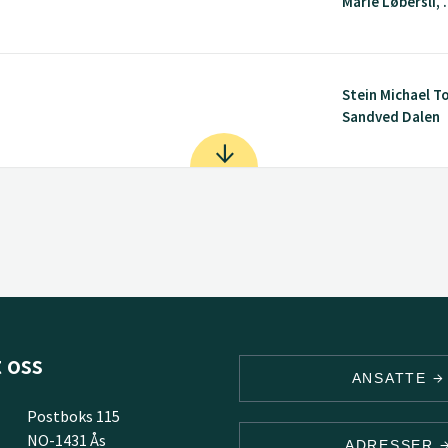
Marie Løbersli, .
Stein Michael T
Sandved Dalen
 oss
ANSATTE
Postboks 115
NO-1431 Ås
ADRESSER