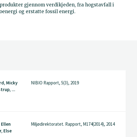
tprodukter gjennom verdikjeden, fra hogstavfall i
energi og erstatte fossil energi.
rd, Micky
NIBIO Rapport, 5(3), 2019
trup, ...
 Ellen
Miljødirektoratet. Rapport, M174(2014), 2014
, Else