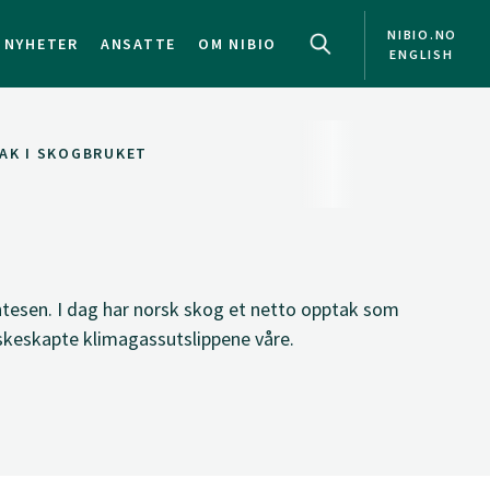
NIBIO.NO
NYHETER
ANSATTE
OM NIBIO
ENGLISH
TAK I SKOGBRUKET
tesen. I dag har norsk skog et netto opptak som
skeskapte klimagassutslippene våre.