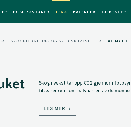
TER
PUBLIKASJONER
TEMA
KALENDER
TJENESTER
SKOGBEHANDLING OG SKOGSKJØTSEL
KLIMATIL
ruket
Skog i vekst tar opp CO2 gjennom fotosyn
tilsvarer omtrent halvparten av de menne
LES MER