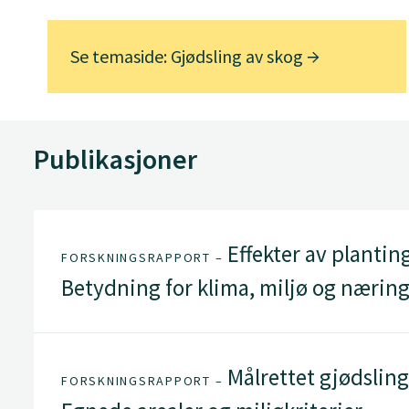
Se temaside: Gjødsling av skog
Publikasjoner
Effekter av planting
FORSKNINGSRAPPORT –
Betydning for klima, miljø og nærin
Målrettet gjødsling
FORSKNINGSRAPPORT –