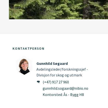
KONTAKTPERSON
Gunnhild Søgaard
Avdelingsleder/forskningssjef -
Divisjon for skog og utmark
(+47) 917 27 960
gunnhild.sogaard@nibio.no
Kontorsted: Ås - Bygg H8