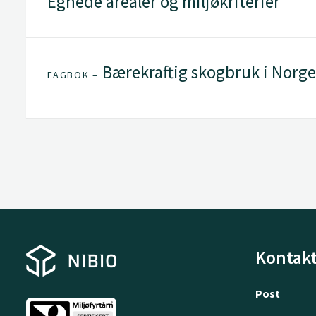
Egnede arealer og miljøkriterier
Bærekraftig skogbruk i Norge
FAGBOK –
Kontakt
Post