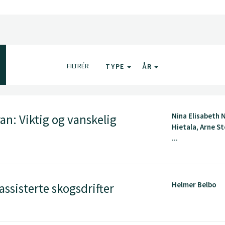
FILTRÉR
TYPE
ÅR
Nina Elisabeth N
an: Viktig og vanskelig
Hietala, Arne S
...
Helmer Belbo
ssisterte skogsdrifter