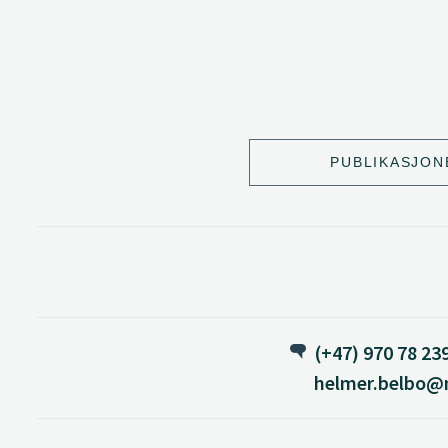
PUBLIKASJON
(+47) 970 78 23
helmer.belbo@n