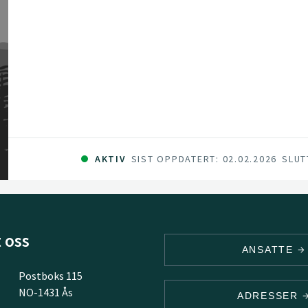
AKTIV
SIST OPPDATERT: 02.02.2026
SLUT
 oss
ANSATTE
Postboks 115
NO-1431 Ås
ADRESSER