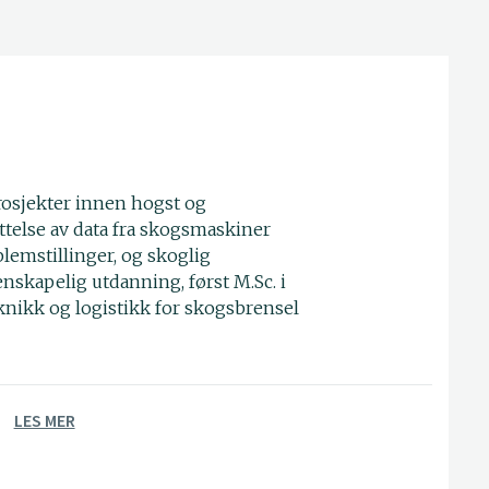
rosjekter innen hogst og
yttelse av data fra skogsmaskiner
blemstillinger, og skoglig
enskapelig utdanning, først M.Sc. i
eknikk og logistikk for skogsbrensel
LES MER