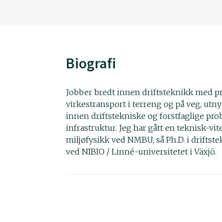
Biografi
Jobber bredt innen driftsteknikk med p
virkestransport i terreng og på veg, utn
innen driftstekniske og forstfaglige pro
infrastruktur. Jeg har gått en teknisk-vit
miljøfysikk ved NMBU, så Ph.D. i driftst
ved NIBIO / Linné-universitetet i Växjö.