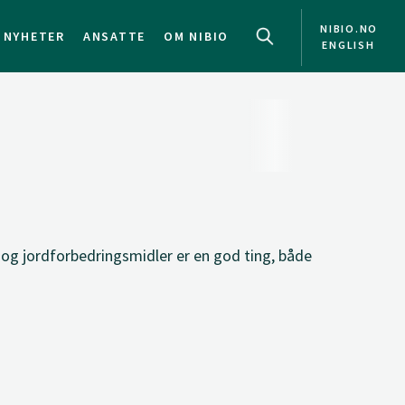
NIBIO.NO
NYHETER
ANSATTE
OM NIBIO
ENGLISH
 og jordforbedringsmidler er en god ting, både