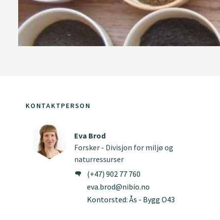
KONTAKTPERSON
Eva Brod
Forsker - Divisjon for miljø og
naturressurser
(+47) 902 77 760
eva.brod@nibio.no
Kontorsted: Ås - Bygg O43