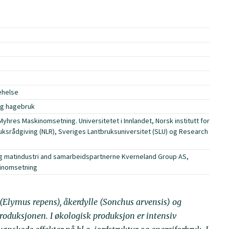
tehelse
 og hagebruk
yhres Maskinomsetning. Universitetet i Innlandet, Norsk institutt for
uksrådgiving (NLR), Sveriges Lantbruksuniversitet (SLU) og Research
og matindustri and samarbeidspartnerne Kverneland Group AS,
kinomsetning
(Elymus repens), åkerdylle (Sonchus arvensis) og
produksjonen. I økologisk produksjon er intensiv