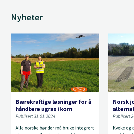
Nyheter
Bærekraftige løsninger for å
Norsk j
håndtere ugras i korn
alternat
Publisert 31.01.2024
Publisert 
Alle norske bønder må bruke integrert
Kveke og a