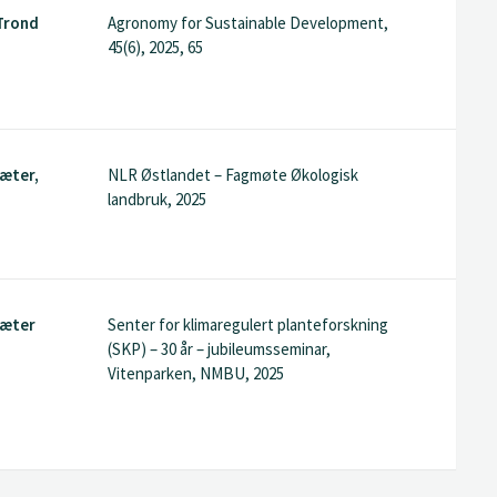
 Trond
Agronomy for Sustainable Development,
45(6), 2025, 65
sæter,
NLR Østlandet – Fagmøte Økologisk
n
landbruk, 2025
sæter
Senter for klimaregulert planteforskning
(SKP) – 30 år – jubileumsseminar,
Vitenparken, NMBU, 2025