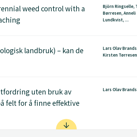
Björn Ringselle,
rennial weed control with a
Børresen, Anneli
eaching
Lundkvist, ...
Lars Olav Brand
kologisk landbruk) – kan de
Kirsten Tørrese
Lars Olav Brand
utfordring uten bruk av
felt for å finne effektive