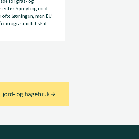
åde for gras- og
senter. Sprøyting med
r ofte løsningen, men EU
nå om ugrasmidlet skal
-, jord- og hagebruk