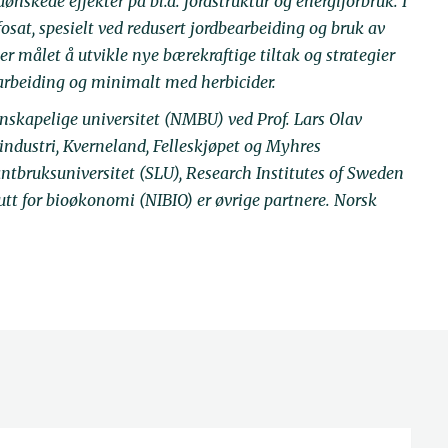
nskede effekter på bl.a. jordstruktur og energiforbruk. I
osat, spesielt ved redusert jordbearbeiding og bruk av
r målet å utvikle nye bærekraftige tiltak og strategier
arbeiding og minimalt med herbicider.
nskapelige universitet (NMBU) ved Prof. Lars Olav
ndustri, Kverneland, Felleskjøpet og Myhres
ntbruksuniversitet (SLU), Research Institutes of Sweden
utt for bioøkonomi (NIBIO) er øvrige partnere. Norsk