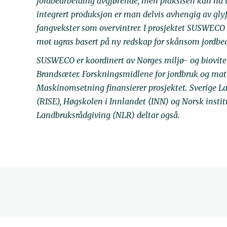
jordbearbeiding avgjørende, men praksisen kan ha uø
integrert produksjon er man delvis avhengig av glyf
fangvekster som overvintrer. I prosjektet SUSWECO e
mot ugras basert på ny redskap for skånsom jordbe
SUSWECO er koordinert av Norges miljø- og biovite
Brandsæter. Forskningsmidlene for jordbruk og mati
Maskinomsetning finansierer prosjektet. Sverige La
(RISE), Høgskolen i Innlandet (INN) og Norsk instit
Landbruksrådgiving (NLR) deltar også.