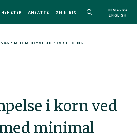
NIBIO.NO
NYHETER
ANSATTE
OM NIBIO
ENGLISH
DSKAP MED MINIMAL JORDARBEIDING
pelse i korn ved
p med minimal