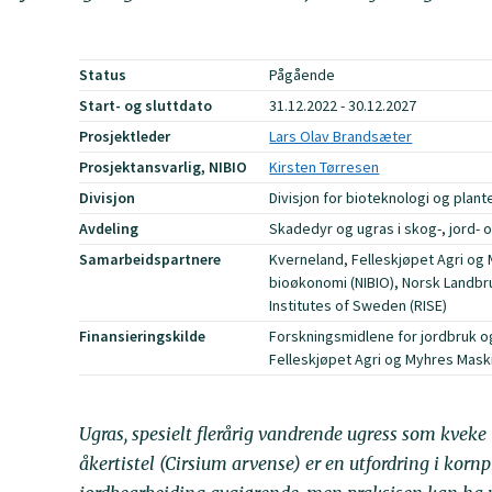
Status
Pågående
Start- og sluttdato
31.12.2022 - 30.12.2027
Prosjektleder
Lars Olav Brandsæter
Prosjektansvarlig, NIBIO
Kirsten Tørresen
Divisjon
Divisjon for bioteknologi og plan
Avdeling
Skadedyr og ugras i skog-, jord-
Samarbeidspartnere
Kverneland, Felleskjøpet Agri og M
bioøkonomi (NIBIO), Norsk Landbr
Institutes of Sweden (RISE)
Finansieringskilde
Forskningsmidlene for jordbruk 
Felleskjøpet Agri og Myhres Mas
Ugras, spesielt flerårig vandrende ugress
som kveke 
åkertistel (Cirsium arvense) er en utfordring i korn