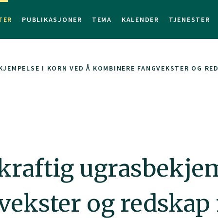
TER
PUBLIKASJONER
TEMA
KALENDER
TJENESTER
JEMPELSE I KORN VED Å KOMBINERE FANGVEKSTER OG RE
aftig ugrasbekjem
vekster og redska