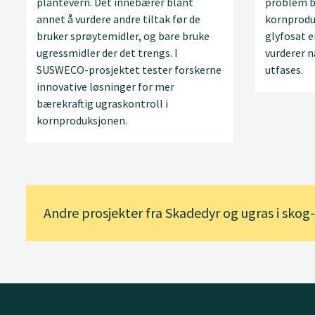
plantevern. Det innebærer blant
problem b
annet å vurdere andre tiltak før de
kornprodu
bruker sprøytemidler, og bare bruke
glyfosat e
ugressmidler der det trengs. I
vurderer 
SUSWECO-prosjektet tester forskerne
utfases.
innovative løsninger for mer
bærekraftig ugraskontroll i
kornproduksjonen.
Andre prosjekter fra Skadedyr og ugras i skog