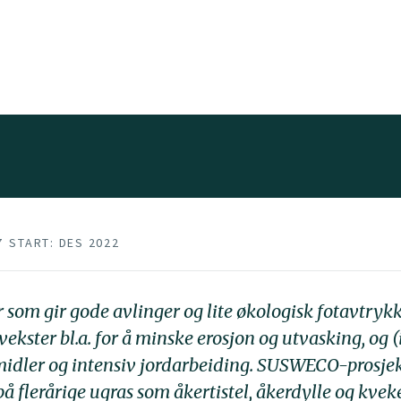
7
START: DES 2022
 som gir gode avlinger og lite økologisk fotavtrykk.
ekster bl.a. for å minske erosjon og utvasking, og (
idler og intensiv jordarbeiding. SUSWECO-prosjek
på flerårige ugras som åkertistel, åkerdylle og kvek