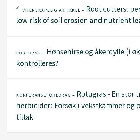
Root cutters: pe
VITENSKAPELIG ARTIKKEL –
low risk of soil erosion and nutrient l
Hønsehirse og åkerdylle (i ø
FOREDRAG –
kontrolleres?
Rotugras - En stor 
KONFERANSEFOREDRAG –
herbicider: Forsøk i vekstkammer og på 
tiltak