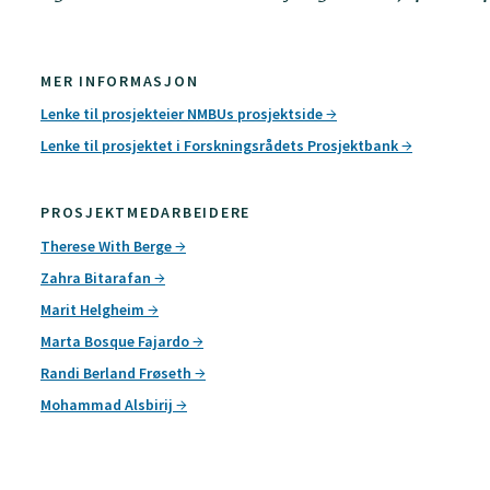
MER INFORMASJON
Lenke til prosjekteier NMBUs prosjektside
Lenke til prosjektet i Forskningsrådets Prosjektbank
PROSJEKTMEDARBEIDERE
Therese With Berge
Zahra Bitarafan
Marit Helgheim
Marta Bosque Fajardo
Randi Berland Frøseth
Mohammad Alsbirij