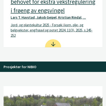
behovet for ekstra vekstregulering
i frøeng av engsvingel
Lars T. Havstad, Jakob Geipel, Kristian Rindal, ...
Jord- og plantekultur 2025 - Forsøk i korn, olje- og
belgvekster, engfrøavl og potet 2024, 11(3), 2025, s.245-
252
Prosjekter for NIBIO