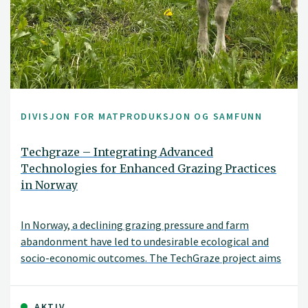
DIVISJON FOR MATPRODUKSJON OG SAMFUNN
Techgraze – Integrating Advanced
Technologies for Enhanced Grazing Practices
in Norway
In Norway, a declining grazing pressure and farm
abandonment have led to undesirable ecological and
socio-economic outcomes. The TechGraze project aims
to address these challenges by integrating
Virtual Fencing (VF) and Remote Sensing (RS)
technologies to enhance pasture-based livestock
AKTIV