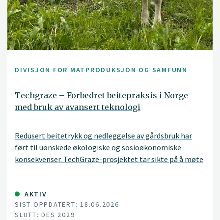
DIVISJON FOR MATPRODUKSJON OG SAMFUNN
Techgraze – Forbedret beitepraksis i Norge
med bruk av avansert teknologi
Redusert beitetrykk og nedleggelse av gårdsbruk har
ført til uønskede økologiske og sosioøkonomiske
konsekvenser. TechGraze-prosjektet tar sikte på å møte
disse utfordringene ved å integrere Virtual Fencing (VF)
og Remote Sensing (RS)-teknologier for å forbedre
beitebasert husdyrforvaltning.
AKTIV
SIST OPPDATERT: 18.06.2026
SLUTT: DES 2029