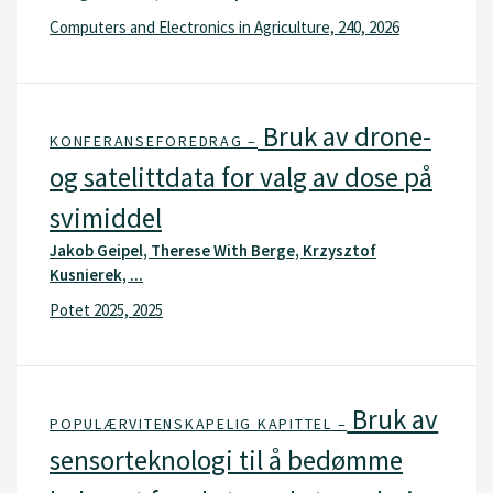
Computers and Electronics in Agriculture, 240, 2026
Bruk av drone-
KONFERANSEFOREDRAG –
og satelittdata for valg av dose på
svimiddel
Jakob Geipel, Therese With Berge, Krzysztof
Kusnierek, ...
Potet 2025, 2025
Bruk av
POPULÆRVITENSKAPELIG KAPITTEL –
sensorteknologi til å bedømme