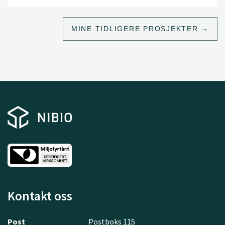
Norske dyrkere er siden 2015 pålagt å følge IPV.
Hensikten med IPV er blant annet redusert risiko ved
MINE TIDLIGERE PROSJEKTER
bruk av plantevernmidler på helse og miljø.
Kontakt oss
Post
Postboks 115