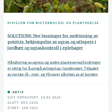
DIVISJON FOR BIOTEKNOLOGI OG PLANTEHELSE
SOLUTIONS: Nye løsninger for nedvisning av
potetris, bekjempelse av ugras og utløpere i
jordbær og ugraskontroll i eplehager
Håndtering av ugress og andre plantevernutfordringer
er viktig for å unngå avlingstap i landbruket. Tilbudet
av norske rå-, mat- og fôrvarer påvirkes av at bonden
lykkes med sin innsats i åker og frukthager. Et nylig
forbud mot plantevernmiddelet dikvat og den usikre
framtida til glyfosat – begge viktige innsatsfaktorer i
AKTIV
SIST OPPDATERT: 24.03.2026
norsk jord- og hagebruk – fordrer nye løsninger. Gode
SLUTT: DES 2026
alternativ til ordinære plantevernmidler er dessuten
START: JAN 2021
velkomne som verktøy i integrert plantevern (IPV).