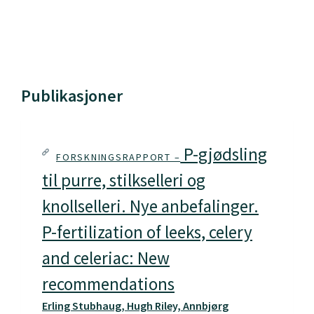
Publikasjoner
P-gjødsling
FORSKNINGSRAPPORT –
til purre, stilkselleri og
knollselleri. Nye anbefalinger.
P-fertilization of leeks, celery
and celeriac: New
recommendations
Erling Stubhaug, Hugh Riley, Annbjørg