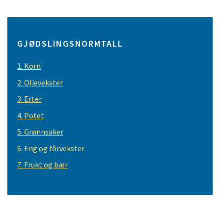
GJØDSLINGSNORMTALL
1. Korn
2. Oljevekster
3. Erter
4. Potet
5. Grønnsaker
6. Eng og fôrvekster
7. Frukt og bær