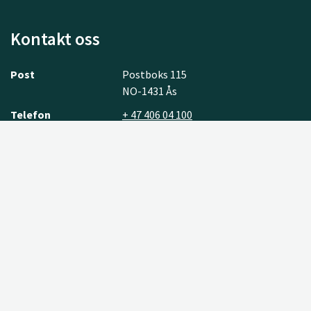
Kontakt oss
Post
Postboks 115
NO-1431 Ås
Telefon
+ 47 406 04 100
E-post
post@nibio.no
ANSATTE
ADRESSER
NYHETSBREV