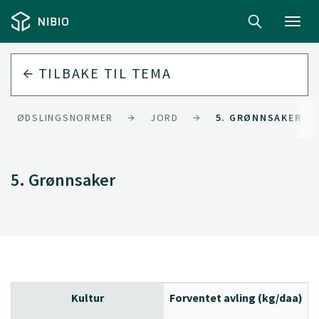
Toggl
navig
TILBAKE TIL
TEMA
GJØDSLINGSNORMER
JORD
5. GRØNNSAKER
5. Grønnsaker
Kultur
Forventet avling (kg/daa)
|
|