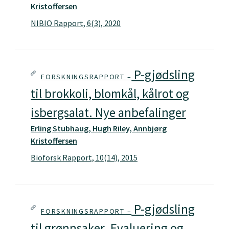
Kristoffersen
NIBIO Rapport, 6(3), 2020
P-gjødsling
FORSKNINGSRAPPORT –
til brokkoli, blomkål, kålrot og
isbergsalat. Nye anbefalinger
Erling Stubhaug, Hugh Riley, Annbjørg
Kristoffersen
Bioforsk Rapport, 10(14), 2015
P-gjødsling
FORSKNINGSRAPPORT –
til grønnsaker. Evaluering og