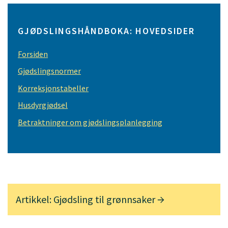
GJØDSLINGSHÅNDBOKA: HOVEDSIDER
Forsiden
Gjødslingsnormer
Korreksjonstabeller
Husdyrgjødsel
Betraktninger om gjødslingsplanlegging
Artikkel: Gjødsling til grønnsaker