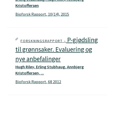
Kristoffersen
Bioforsk Rapport, 10(14), 2015
P-gjødsling
FORSKNINGSRAPPORT –
til grønnsaker. Evaluering og
nye anbefalinger
Hugh Riley, Erling Stubhaug, Annbjørg
Kristoffersen, ...
Bioforsk Rapport, 68 2012