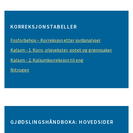
KORREKSJONSTABELLER
Fosforbehov – Korreksjon etter jordanalyser
Kalium - 1. Korn, oljevekster, potet og grønnsaker
Kalium - 2. Kaliumkorreksjon til eng
Nitrogen
GJØDSLINGSHÅNDBOKA: HOVEDSIDER