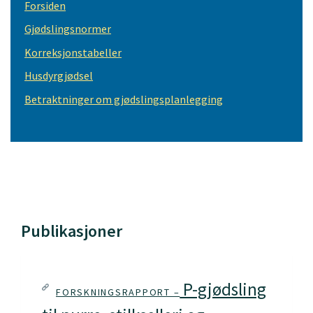
Forsiden
Gjødslingsnormer
Korreksjonstabeller
Husdyrgjødsel
Betraktninger om gjødslingsplanlegging
Publikasjoner
P-gjødsling
FORSKNINGSRAPPORT –