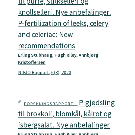
til purre, stilkselleri og
knollselleri. Nye anbefalinger.
P-fertilization of leeks, celery
and celeriac: New
recommendations
Erling Stubhaug, Hugh Riley, Annbjørg
Kristoffersen
NIBIO Rapport, 6(3), 2020
P-gjødsling
FORSKNINGSRAPPORT –
til brokkoli, blomkål, kålrot og
isbergsalat. Nye anbefalinger
Erling Stubhaug, Hugh Riley, Annbjørg