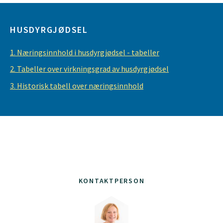
HUSDYRGJØDSEL
1. Næringsinnhold i husdyrgjødsel - tabeller
2. Tabeller over virkningsgrad av husdyrgjødsel
3. Historisk tabell over næringsinnhold
KONTAKTPERSON