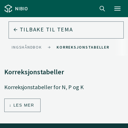
Toggl
navig
TILBAKE TIL
TEMA
JØDSLINGSHÅNDBOK
KORREKSJONSTABELLER
Korreksjonstabeller
Korreksjonstabeller for N, P og K
LES MER