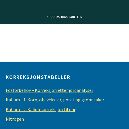
KORREKSJONSTABELLER
KORREKSJONSTABELLER
Fosforbehov – Korreksjon etter jordanalyser
Kalium - 1. Korn, oljevekster, potet og grønnsaker
Kalium - 2. Kaliumkorreksjon til eng
Nitrogen