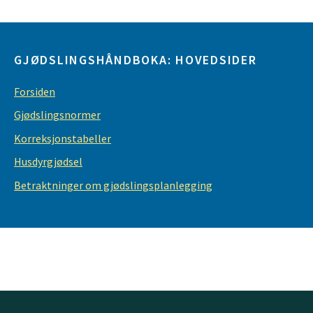
GJØDSLINGSHÅNDBOKA: HOVEDSIDER
Forsiden
Gjødslingsnormer
Korreksjonstabeller
Husdyrgjødsel
Betraktninger om gjødslingsplanlegging