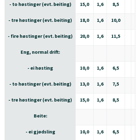
- to høstinger (evt. beiting)
15,0
1,6
8,5
2,
- tre høstinger (evt. beiting)
18,0
1,6
10,0
2,
- fire høstinger (evt. beiting)
20,0
1,6
11,5
2,
Eng, normal drift:
- ei høsting
10,0
1,6
6,5
2,
- to høstinger (evt. beiting)
13,0
1,6
7,5
2,
- tre høstinger (evt. beiting)
15,0
1,6
8,5
2,
Beite:
- ei gjødsling
10,0
1,6
6,5
2,