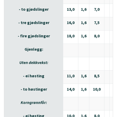
- to gjødslinger
13,0
1,6
7,0
2,
- tre gjødslinger
16,0
1,6
7,5
2,
- fire gjødslinger
18,0
1,6
8,0
2,
Gjenlegg:
Uten dekkvekst:
- ei høsting
11,0
1,6
8,5
2,
- to høstinger
14,0
1,6
10,0
2,
Korngrønnfôr:
- ei høsting
10,0
1,6
8,0
2,