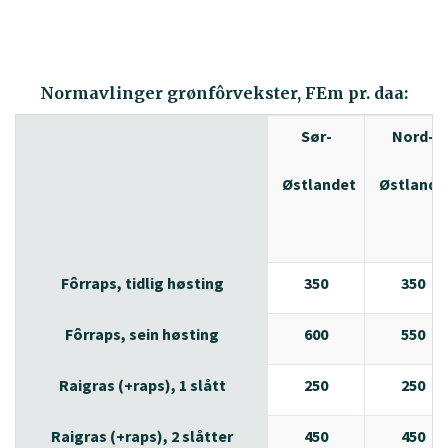
Normavlinger grønfôrvekster, FEm pr. daa:
Sør-
Nord-
Østlandet
Østlande
Fôrraps, tidlig høsting
350
350
Fôrraps, sein høsting
600
550
Raigras (+raps), 1 slått
250
250
Raigras (+raps), 2 slåtter
450
450