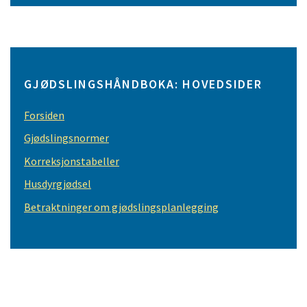
GJØDSLINGSHÅNDBOKA: HOVEDSIDER
Forsiden
Gjødslingsnormer
Korreksjonstabeller
Husdyrgjødsel
Betraktninger om gjødslingsplanlegging