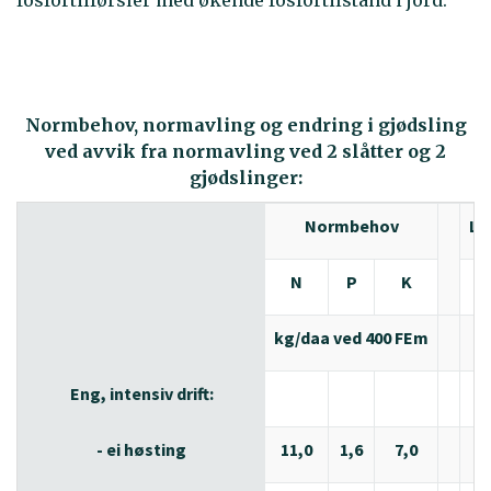
Normbehov, normavling og endring i gjødsling
ved avvik fra normavling ved 2 slåtter og 2
gjødslinger:
Normbehov
Li
N
P
K
kg/daa ved 400 FEm
Eng, intensiv drift:
- ei høsting
11,0
1,6
7,0
2,