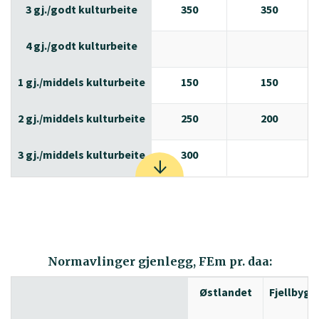
3 gj./godt kulturbeite
350
350
4 gj./godt kulturbeite
1 gj./middels kulturbeite
150
150
2 gj./middels kulturbeite
250
200
3 gj./middels kulturbeite
300
Normavlinger gjenlegg, FEm pr. daa:
Østlandet
Fjellbyg