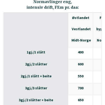
Normavlinger eng,
intensiv drift, FEm pr. daa:
Østlandet
Fje
Vestlandet
bygd
Midt-Norge
Nord
1gj./1 slått
400
40
2gj./2 slåtter
600
55
2gj./1 slått + beite
550
50
3gj./3 slåtter
700
65
3gj./2 slåtter + beite
650
60