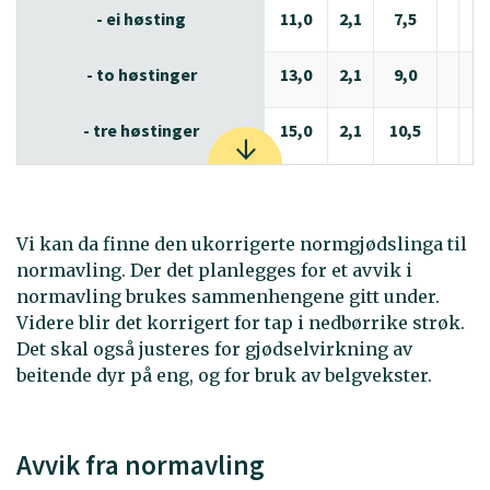
- ei høsting
11,0
2,1
7,5
2,
- to høstinger
13,0
2,1
9,0
2,
- tre høstinger
15,0
2,1
10,5
2,
Vi kan da finne den ukorrigerte normgjødslinga til
normavling. Der det planlegges for et avvik i
normavling brukes sammenhengene gitt under.
Videre blir det korrigert for tap i nedbørrike strøk.
Det skal også justeres for gjødselvirkning av
beitende dyr på eng, og for bruk av belgvekster.
Avvik fra normavling