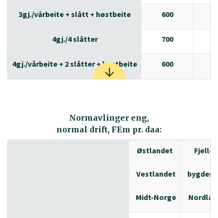
3gj./vårbeite + slått + høstbeite
600
55
4gj./4 slåtter
700
4gj./vårbeite + 2 slåtter + høstbeite
600
Normavlinger eng,
normal drift, FEm pr. daa:
Østlandet
Fjell-
Vestlandet
bygdene
Midt-Norge
Nordlan