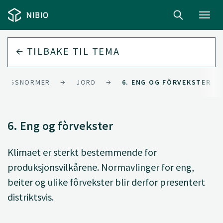
Toggl
navig
TILBAKE TIL
TEMA
LINGSNORMER
JORD
6. ENG OG FÒRVEKSTER
6. Eng og fòrvekster
Klimaet er sterkt bestemmende for
produksjonsvilkårene. Normavlinger for eng,
beiter og ulike fôrvekster blir derfor presentert
distriktsvis.