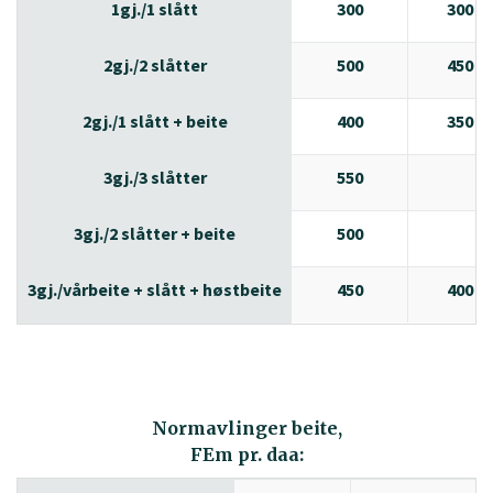
1gj./1 slått
300
300
2gj./2 slåtter
500
450
2gj./1 slått + beite
400
350
3gj./3 slåtter
550
3gj./2 slåtter + beite
500
3gj./vårbeite + slått + høstbeite
450
400
Normavlinger beite,
FEm pr. daa: