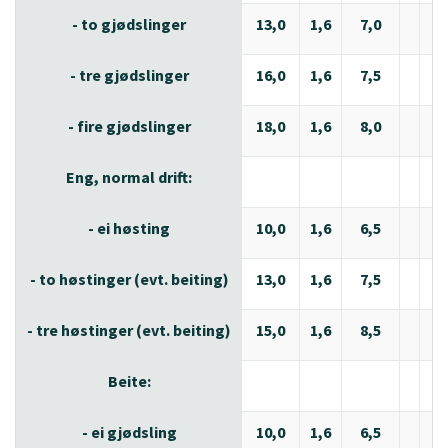
- to gjødslinger
13,0
1,6
7,0
2,
- tre gjødslinger
16,0
1,6
7,5
2,
- fire gjødslinger
18,0
1,6
8,0
2,
Eng, normal drift:
- ei høsting
10,0
1,6
6,5
2,
- to høstinger (evt. beiting)
13,0
1,6
7,5
2,
- tre høstinger (evt. beiting)
15,0
1,6
8,5
2,
Beite:
- ei gjødsling
10,0
1,6
6,5
2,