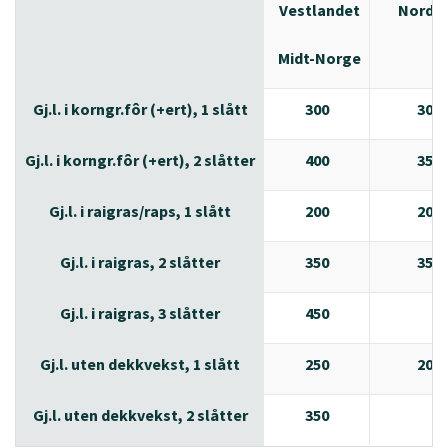
Vestlandet
Nordla
Midt-Norge
Gj.l. i korngr.fôr (+ert), 1 slått
300
300
Gj.l. i korngr.fôr (+ert), 2 slåtter
400
350
Gj.l. i raigras/raps, 1 slått
200
200
Gj.l. i raigras, 2 slåtter
350
350
Gj.l. i raigras, 3 slåtter
450
Gj.l. uten dekkvekst, 1 slått
250
200
Gj.l. uten dekkvekst, 2 slåtter
350