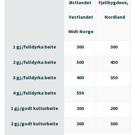
Østlandet
Fjellbygdene,
Vestlandet
Nordland
Midt-Norge
1 gj./fulldyrka beite
300
300
2 gj./fulldyrka beite
500
450
3 gj./fulldyrka beite
400
350
4 gj./fulldyrka beite
550
1 gj./godt kulturbeite
200
200
2 gj./godt kulturbeite
300
300