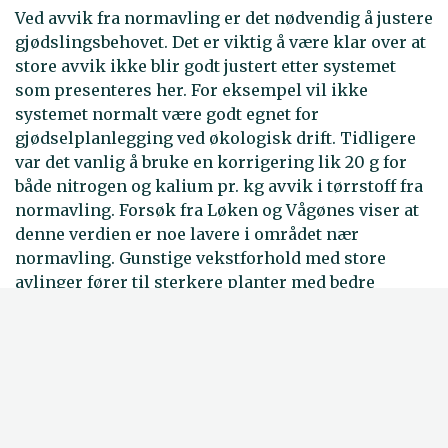
Ved avvik fra normavling er det nødvendig å justere
gjødslingsbehovet. Det er viktig å være klar over at
store avvik ikke blir godt justert etter systemet
som presenteres her. For eksempel vil ikke
systemet normalt være godt egnet for
gjødselplanlegging ved økologisk drift. Tidligere
var det vanlig å bruke en korrigering lik 20 g for
både nitrogen og kalium pr. kg avvik i tørrstoff fra
normavling. Forsøk fra Løken og Vågønes viser at
denne verdien er noe lavere i området nær
normavling. Gunstige vekstforhold med store
avlinger fører til sterkere planter med bedre
rotsystem og næringsopptak, og det vil normalt
også frigjøres mer nitrogen gjennom
mineralisering av organisk materiale i jorda.
Derfor trenger vi ikke korrigere fullt ut for den
ekstra næringsmengde som plantene tar opp ved
store avlinger. Omvendt blir gjødslingsbehovet