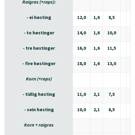
Raigras (+raps):
- ei høsting
12,0
1,6
8,5
2,
- to høstinger
14,0
1,6
10,0
2,
- tre høstinger
16,0
1,6
11,5
2,
- fire høstinger
18,0
1,6
13,0
2,
Korn (+raps)
- tidlig høsting
11,0
2,1
7,5
2,
- sein høsting
10,0
2,1
6,5
2,
Korn + raigras