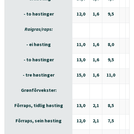
- to høstinger
12,0
1,6
9,5
2,
Raigras/raps:
- ei høsting
11,0
1,6
8,0
2,
- to høstinger
13,0
1,6
9,5
2,
- tre høstinger
15,0
1,6
11,0
2,
Grønfôrvekster:
Fôrraps, tidlig høsting
13,0
2,1
8,5
2,
Fôrraps, sein høsting
12,0
2,1
7,5
2,