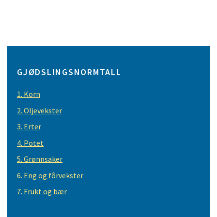
GJØDSLINGSNORMTALL
1. Korn
2. Oljevekster
3. Erter
4. Potet
5. Grønnsaker
6. Eng og fôrvekster
7. Frukt og bær