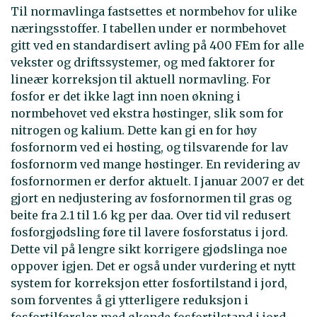
Til normavlinga fastsettes et normbehov for ulike
næringsstoffer. I tabellen under er normbehovet
gitt ved en standardisert avling på 400 FEm for alle
vekster og driftssystemer, og med faktorer for
lineær korreksjon til aktuell normavling. For
fosfor er det ikke lagt inn noen økning i
normbehovet ved ekstra høstinger, slik som for
nitrogen og kalium. Dette kan gi en for høy
fosfornorm ved ei høsting, og tilsvarende for lav
fosfornorm ved mange høstinger. En revidering av
fosfornormen er derfor aktuelt. I januar 2007 er det
gjort en nedjustering av fosfornormen til gras og
beite fra 2.1 til 1.6 kg per daa. Over tid vil redusert
fosforgjødsling føre til lavere fosforstatus i jord.
Dette vil på lengre sikt korrigere gjødslinga noe
oppover igjen. Det er også under vurdering et nytt
system for korreksjon etter fosfortilstand i jord,
som forventes å gi ytterligere reduksjon i
fosfortilførsler med økende fosfortilstand i jord.