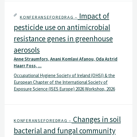
Impact of
KONFERANSEFOREDRAG –
pesticide use on antimicrobial
resistance genes in greenhouse
aerosols
Anne Straumfors, Anani Komlavi Afanou, Oda Astrid
Haarr Foss, ...
Occupational Hygiene Society of Ireland (OHSI) & the
European Chapter of the International Society of
Exposure Science (ISES Europe) 2026 Workshop, 2026
Changes in soil
KONFERANSEFOREDRAG –
bacterial and fungal community