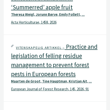
‘Summerred’ apple fruit
Theresa Weigl, Jorunn Børve, Emily Follett, ...
Acta Horticulturae, 1458, 2026
Practice and
VITENSKAPELIG ARTIKKEL –
legislation of felling residue
management to prevent forest
pests in European forests
Maarten de Groot, Tine Hauptman, Kristjan Ait, ...
European Journal of Forest Research, 145, 2026, 91