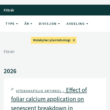
Filtrér
TYPE
ÅR
DIVISJON
AVDELING
Molekylær plantebiologi
Filtrér
2026
Effect of
VITENSKAPELIG ARTIKKEL –
foliar calcium application on
senescent breakdown in