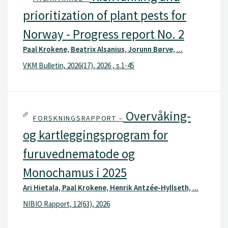
prioritization of plant pests for
Norway - Progress report No. 2
Paal Krokene, Beatrix Alsanius, Jorunn Børve, ...
VKM Bulletin, 2026(17), 2026 , s.1-45
Overvåking-
FORSKNINGSRAPPORT –
og kartleggingsprogram for
furuvednematode og
Monochamus i 2025
Ari Hietala, Paal Krokene, Henrik Antzée-Hyllseth, ...
NIBIO Rapport, 12(63), 2026