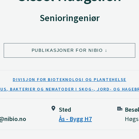
Senioringeniør
PUBLIKASJONER FOR NIBIO
DIVISJON FOR BIOTEKNOLOGI OG PLANTEHELSE
RUS, BAKTERIER OG NEMATODER I SKOG-, JORD- OG HAGEB
Sted
Besø
n@nibio.no
Ås - Bygg H7
Høgsk