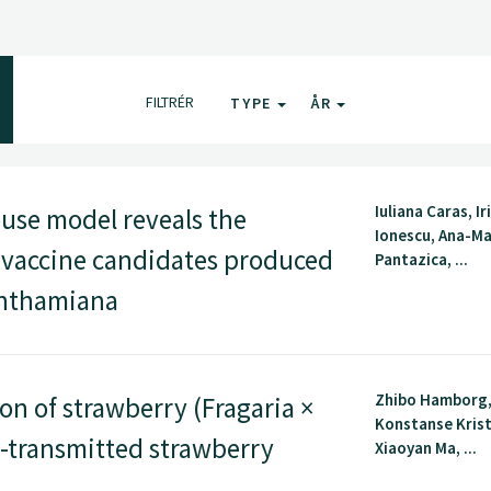
FILTRÉR
TYPE
ÅR
Iuliana Caras, I
se model reveals the
Ionescu, Ana-Ma
 vaccine candidates produced
Pantazica, ...
enthamiana
Zhibo Hamborg,
n of strawberry (Fragaria ×
Konstanse Kris
-transmitted strawberry
Xiaoyan Ma, ...