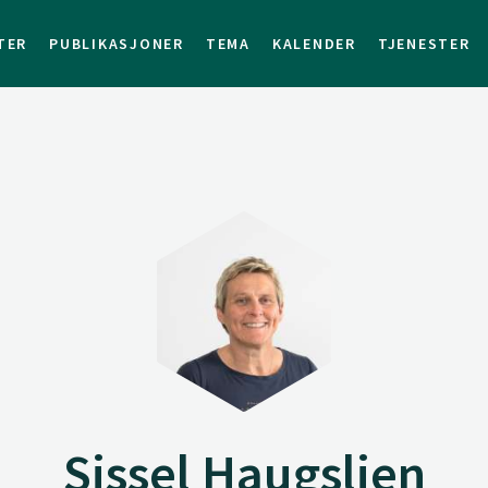
TER
PUBLIKASJONER
TEMA
KALENDER
TJENESTER
Sissel Haugslien