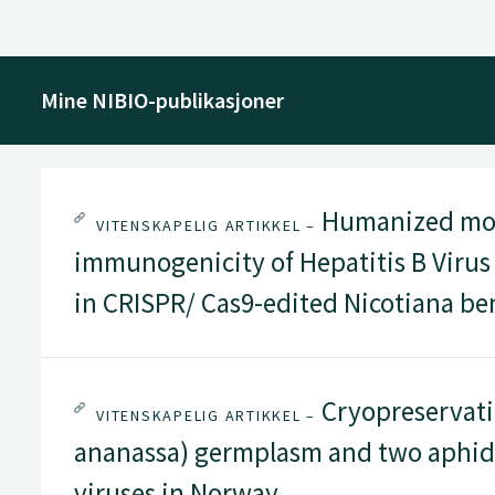
Mine NIBIO-publikasjoner
Humanized mou
VITENSKAPELIG ARTIKKEL –
immunogenicity of Hepatitis B Virus
in CRISPR/ Cas9-edited Nicotiana b
Cryopreservatio
VITENSKAPELIG ARTIKKEL –
ananassa) germplasm and two aphid
viruses in Norway