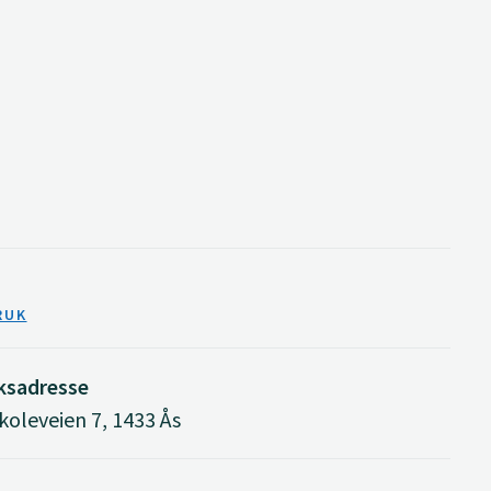
RUK
ksadresse
oleveien 7, 1433 Ås