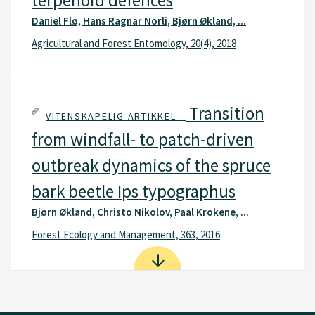
terpenoid defences
Daniel Flø, Hans Ragnar Norli, Bjørn Økland, ...
Agricultural and Forest Entomology, 20(4), 2018
Transition
VITENSKAPELIG ARTIKKEL –
from windfall- to patch-driven
outbreak dynamics of the spruce
bark beetle Ips typographus
Bjørn Økland, Christo Nikolov, Paal Krokene, ...
Forest Ecology and Management, 363, 2016