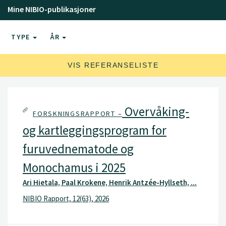
Mine NIBIO-publikasjoner
TYPE
ÅR
VIS REFERANSELISTE
Overvåking-
FORSKNINGSRAPPORT –
og kartleggingsprogram for
furuvednematode og
Monochamus i 2025
Ari Hietala, Paal Krokene, Henrik Antzée-Hyllseth, ...
NIBIO Rapport, 12(63), 2026