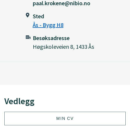
paal.krokene@nibio.no
Sted
Ås - Bygg H8
Besøksadresse
Høgskoleveien 8, 1433 Ås
Vedlegg
MIN CV