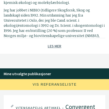
kjemisk økologi og molekylærbiologi.
Jeg har jobbet i NIBIO (tidligere Skogforsk, Skog og
landskap) siden 1992. Min utdanning har jeg fra
Universitetet i Oslo, der jeg ble Cand. scient. i
økologi/entomologi i 1992 og Dr. Scient. i skogentomologi i
1996. Jeg har en bistilling (20 %) som professor II ved
Norges miljø- og biovitenskapelige universitet (NMBU),
der jeg underviser i skogentomologi. Fra 2018 er jeg også
LES MER
medlem av Vitenskapskomiteen for mat og miljø,
faggruppe plantehelse.
Mine utvalgte publikasjoner
VIS REFERANSELISTE
Convergent
VITENSKAPELIG ARTIKKEL –