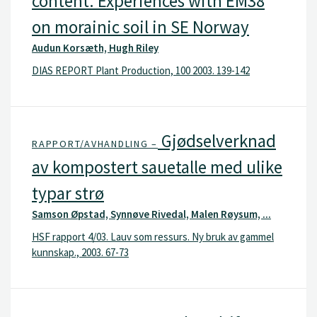
content: Experiences with EM38
on morainic soil in SE Norway
Audun Korsæth, Hugh Riley
DIAS REPORT Plant Production, 100 2003. 139-142
Gjødselverknad
RAPPORT/AVHANDLING –
av kompostert sauetalle med ulike
typar strø
Samson Øpstad, Synnøve Rivedal, Malen Røysum, ...
HSF rapport 4/03. Lauv som ressurs. Ny bruk av gammel
kunnskap., 2003. 67-73