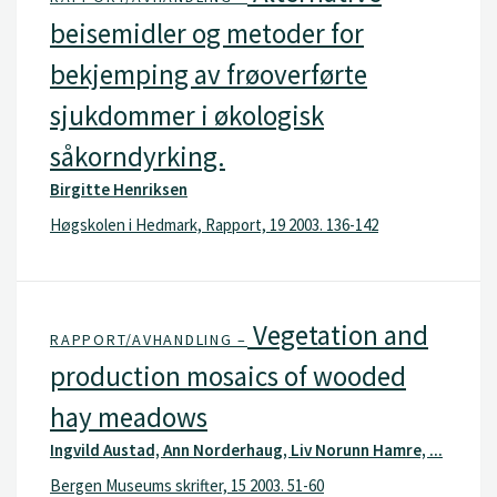
beisemidler og metoder for
bekjemping av frøoverførte
sjukdommer i økologisk
såkorndyrking.
Birgitte Henriksen
Høgskolen i Hedmark, Rapport, 19 2003. 136-142
Vegetation and
RAPPORT/AVHANDLING –
production mosaics of wooded
hay meadows
Ingvild Austad, Ann Norderhaug, Liv Norunn Hamre, ...
Bergen Museums skrifter, 15 2003. 51-60