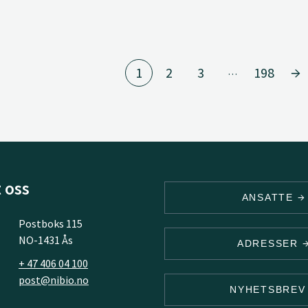
1
2
3
198
…
 oss
ANSATTE
Postboks 115
NO-1431 Ås
ADRESSER
+ 47 406 04 100
post@nibio.no
NYHETSBRE