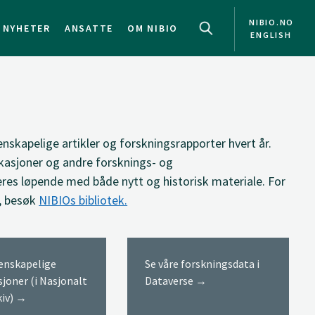
NIBIO.NO
NYHETER
ANSATTE
OM NIBIO
ENGLISH
NO
EN
enskapelige artikler og forskningsrapporter hvert år.
kasjoner og andre forsknings- og
res løpende med både nytt og historisk materiale. For
, besøk
NIBIOs bibliotek.
tenskapelige
Se våre forskningsdata i
sjoner (i Nasjonalt
Dataverse →
kiv) →