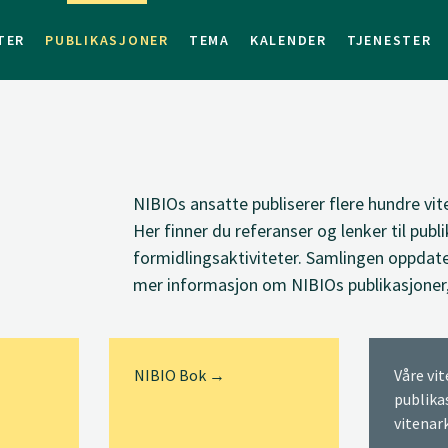
TER
PUBLIKASJONER
TEMA
KALENDER
TJENESTER
NIBIOs ansatte
publiserer
flere hundre vit
Her finner du
referanser og lenker til
publi
formidlingsaktiviteter. Samlingen oppdate
mer informasjon om NIBIOs publikasjoner
NIBIO Bok →
Våre vi
publika
vitenar