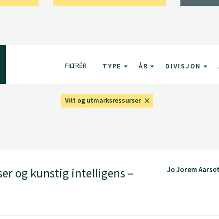
FILTRÉR
TYPE
ÅR
DIVISJON
Vilt og utmarksressurser
Jo Jorem Aarse
r og kunstig intelligens –