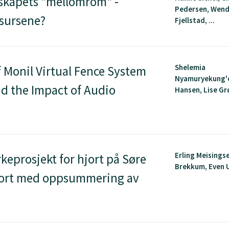
skapets "mellomrom" -
Pedersen, Wen
ssursene?
Fjellstad, ...
Shelemia
 Monil Virtual Fence System
Nyamuryekung'e
nd the Impact of Audio
Hansen, Lise Grø
Erling Meisings
rkeprosjekt for hjort på Søre
Brekkum, Even 
pport med oppsummering av