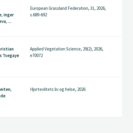
European Grassland Federation, 31, 2026,
, Inger
s.689-692
va, ...
hristian
Applied Vegetation Science, 29(2), 2026,
ss Tsegaye
e70072
eiten,
Hjorteviltets liv og helse, 2026
nde