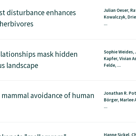
Julian Oeser, Ra
est disturbance enhances
Kowalczyk, Drie
 herbivores
...
Sophie Weides, 
elationships mask hidden
Kapfer, Vivian A
s landscape
Felde, ...
Jonathan R. Pot
 mammal avoidance of human
Börger, Marlee A
...
Hanne Sickel, C