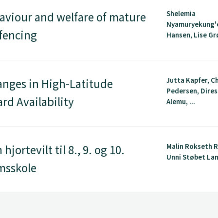
Shelemia
aviour and welfare of mature
Nyamuryekung'e
 fencing
Hansen, Lise Grø
Jutta Kapfer, C
nges in High-Latitude
Pedersen, Dire
rd Availability
Alemu, ...
Malin Rokseth R
ortevilt til 8., 9. og 10.
Unni Støbet La
msskole