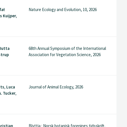
fał
Nature Ecology and Evolution, 10, 2026
s Kuijper,
Jutta
68th Annual Symposium of the International
strup
Association for Vegetation Science, 2026
ts, Luca
Journal of Animal Ecology, 2026
. Tucker,
hristian
Blyttia : Norsk botanisk forenings tidsskrift,