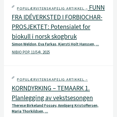
FUNN
POPULÆRVITENSKAPELIG ARTIKKEL –
FRA IDÉVERKSTED I FORBIOCHAR-
PROSJEKTET: Potensialet for
biokull i norsk skogbruk
Simon Weldon, Eva Farkas, Kjersti Holt Hanssen, ...
NIBIO POP, 11(54), 2025
POPULÆRVITENSKAPELIG ARTIKKEL –
KORNDYRKING – TEMAARK 1.
Planlegging av vekstsesongen
Therese Birkeland Fossøy, Annbjørg Kristoffersen,
Maria Thorkildsen, ...