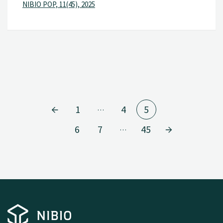
NIBIO POP, 11(45), 2025
1
4
5
…
6
7
45
…