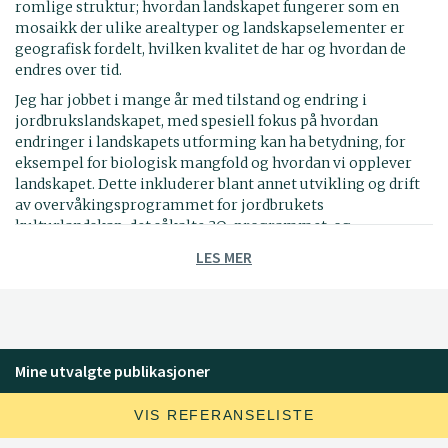
romlige struktur; hvordan landskapet fungerer som en
mosaikk der ulike arealtyper og landskapselementer er
geografisk fordelt, hvilken kvalitet de har og hvordan de
endres over tid.
Jeg har jobbet i mange år med tilstand og endring i
jordbrukslandskapet, med spesiell fokus på hvordan
endringer i landskapets utforming kan ha betydning, for
eksempel for biologisk mangfold og hvordan vi opplever
landskapet. Dette inkluderer blant annet utvikling og drift
av overvåkingsprogrammet for jordbrukets
kulturlandskap, det såkalte 3Q-programmet, og
indikatorer som kan brukes til å overvåke endringer.
LES MER
Jeg kan dessuten litt om humler, litt om romlige analyser
og GIS, er opptatt av jordvern og jordbruk, samt
arealplanlegging. Jeg er medlem av Executive Commitee i
IALE-Europe.
Mine utvalgte publikasjoner
Jeg er professor II ved NMBU, der jeg underviser i
landskapsøkologi (LAA370) og av og til veileder studenter
med bachelor- eller masteroppgaver.
VIS REFERANSELISTE