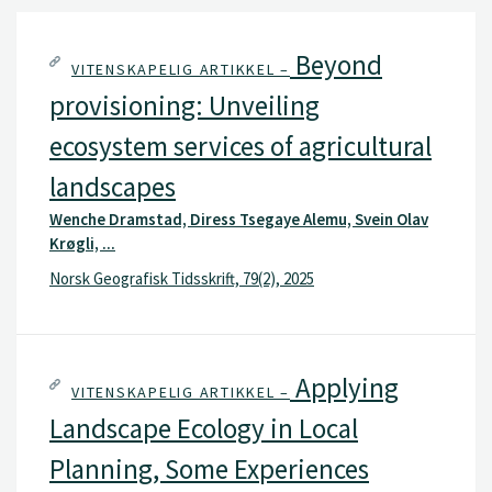
Beyond
VITENSKAPELIG ARTIKKEL –
provisioning: Unveiling
ecosystem services of agricultural
landscapes
Wenche Dramstad, Diress Tsegaye Alemu, Svein Olav
Krøgli, ...
Norsk Geografisk Tidsskrift, 79(2), 2025
Applying
VITENSKAPELIG ARTIKKEL –
Landscape Ecology in Local
Planning, Some Experiences