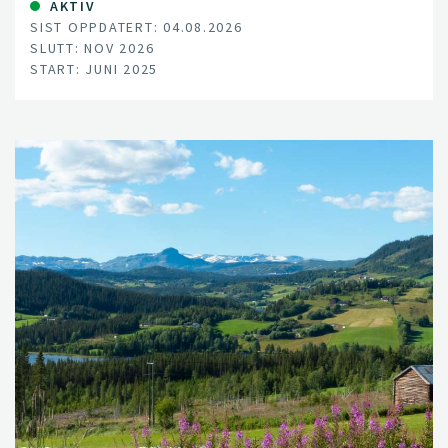
annet skal tas en rekke miljøhensyn. Undersøkelser viser
AKTIV
SIST OPPDATERT: 04.08.2026
imidlertid at det er mulig å øke avlingene,
SLUTT: NOV 2026
nettofortjenesten og redusere klimagassutslipp.
START: JUNI 2025