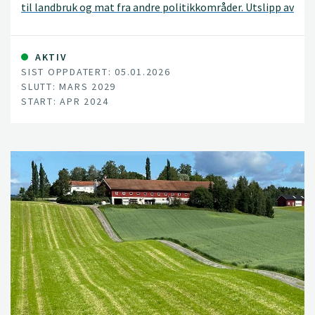
til landbruk og mat fra andre politikkområder. Utslipp av
klimagasser fra landbruket må reduseres, tap av natur
og biologisk mangfold må stanses, og nye
kostholdsanbefalinger forventes å flytte kostholdet
AKTIV
SIST OPPDATERT: 05.01.2026
mot mindre kjøttforbruk og -produksjon.
SLUTT: MARS 2029
START: APR 2024