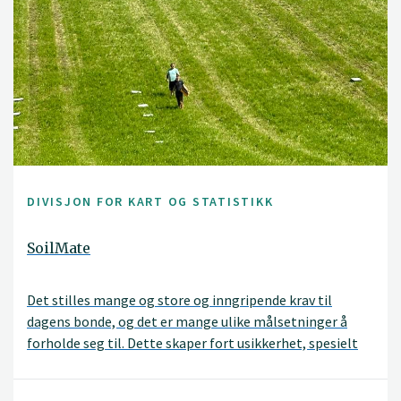
DIVISJON FOR KART OG STATISTIKK
SoilMate
Det stilles mange og store og inngripende krav til
dagens bonde, og det er mange ulike målsetninger å
forholde seg til. Dette skaper fort usikkerhet, spesielt
når bonden møter målkonflikter. For eksempel skal det
produseres mer og mer effektivt samtidig som det blant