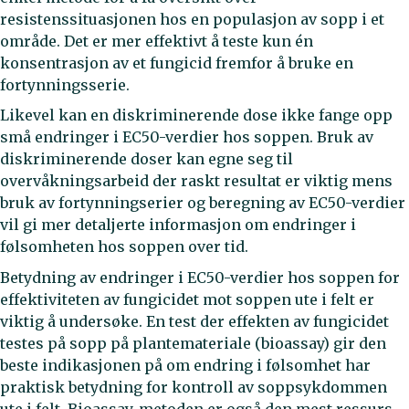
resistenssituasjonen hos en populasjon av sopp i et
område. Det er mer effektivt å teste kun én
konsentrasjon av et fungicid fremfor å bruke en
fortynningsserie.
Likevel kan en diskriminerende dose ikke fange opp
små endringer i EC50-verdier hos soppen. Bruk av
diskriminerende doser kan egne seg til
overvåkningsarbeid der raskt resultat er viktig mens
bruk av fortynningserier og beregning av EC50-verdier
vil gi mer detaljerte informasjon om endringer i
følsomheten hos soppen over tid.
Betydning av endringer i EC50-verdier hos soppen for
effektiviteten av fungicidet mot soppen ute i felt er
viktig å undersøke. En test der effekten av fungicidet
testes på sopp på plantemateriale (bioassay) gir den
beste indikasjonen på om endring i følsomhet har
praktisk betydning for kontroll av soppsykdommen
ute i felt. Bioassay-metoden er også den mest ressurs-