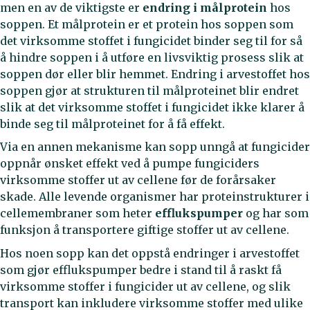
men en av de viktigste er
endring i målprotein
hos
soppen. Et målprotein er et protein hos soppen som
det virksomme stoffet i fungicidet binder seg til for så
å hindre soppen i å utføre en livsviktig prosess slik at
soppen dør eller blir hemmet. Endring i arvestoffet hos
soppen gjør at strukturen til målproteinet blir endret
slik at det virksomme stoffet i fungicidet ikke klarer å
binde seg til målproteinet for å få effekt.
Via en annen mekanisme
kan sopp unngå at fungicider
oppnår ønsket effekt ved å pumpe fungiciders
virksomme stoffer ut av cellene før de forårsaker
skade. Alle levende organismer har proteinstrukturer i
cellemembraner som heter
efflukspumper
og har som
funksjon å transportere giftige stoffer ut av cellene.
Hos noen sopp kan det oppstå endringer i arvestoffet
som gjør efflukspumper bedre i stand til å raskt få
virksomme stoffer i fungicider ut av cellene, og slik
transport kan inkludere virksomme stoffer med ulike