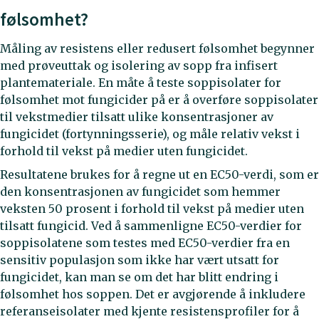
følsomhet?
Måling av resistens eller redusert følsomhet begynner
med prøveuttak og isolering av sopp fra infisert
plantemateriale. En måte å teste soppisolater for
følsomhet mot fungicider på er å overføre soppisolater
til vekstmedier tilsatt ulike konsentrasjoner av
fungicidet (fortynningsserie), og måle relativ vekst i
forhold til vekst på medier uten fungicidet.
Resultatene brukes for å regne ut en EC50-verdi, som er
den konsentrasjonen av fungicidet som hemmer
veksten 50 prosent i forhold til vekst på medier uten
tilsatt fungicid. Ved å sammenligne EC50-verdier for
soppisolatene som testes med EC50-verdier fra en
sensitiv populasjon som ikke har vært utsatt for
fungicidet, kan man se om det har blitt endring i
følsomhet hos soppen. Det er avgjørende å inkludere
referanseisolater med kjente resistensprofiler for å