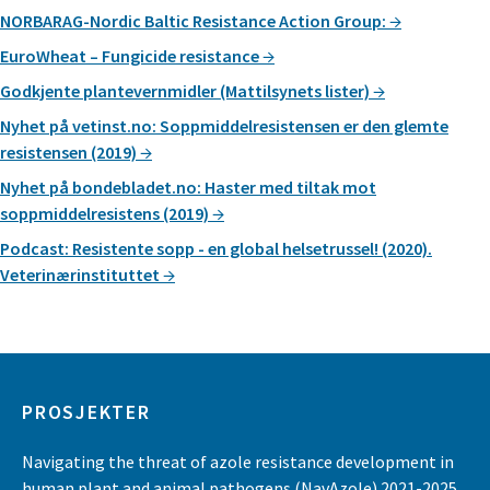
NORBARAG-Nordic Baltic Resistance Action Group:
EuroWheat – Fungicide resistance
Godkjente plantevernmidler (Mattilsynets lister)
Nyhet på vetinst.no: Soppmiddelresistensen er den glemte
resistensen (2019)
Nyhet på bondebladet.no: Haster med tiltak mot
soppmiddelresistens (2019)
Podcast: Resistente sopp - en global helsetrussel! (2020).
Veterinærinstituttet
PROSJEKTER
Navigating the threat of azole resistance development in
human plant and animal pathogens (NavAzole) 2021-2025