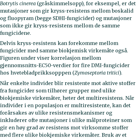
Botrytis cinerea
(gråskimmelsopp), for eksempel, er det
mutasjoner som gir kryss-resistens mellom boskalid
og fluopyram (begge SDHI-fungicider) og mutasjoner
som ikke gir kryss-resistens mellom de samme
fungicidene.
Delvis kryss-resistens kan forekomme mellom
fungicider med samme biokjemisk virkemåte også.
Figuren under viser korrelasjon mellom
gjennomsnitts-EC50-verdier for fire DMI-fungicider
hos hvetebladprikksopppen (
Zymoseptoria tritici
).
Når enkelte individer blir resistente mot aktive stoffer
fra fungicider som tilhører grupper med ulike
biokjemiske virkemåter, heter det multiresistens. Når
individer i en populasjon er multiresistente, kan det
forårsakes av ulike resistensmekanismer og
inkluderer ofte mutasjoner i ulike målproteiner som
gir en høy grad av resistens mot virksomme stoffer
med flere ulike biokjemiske virkemåter. Bruk av et