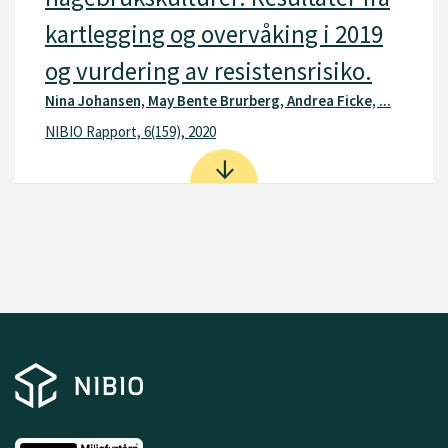
kartlegging og overvåking i 2019
og vurdering av resistensrisiko.
Nina Johansen, May Bente Brurberg, Andrea Ficke, ...
NIBIO Rapport, 6(159), 2020