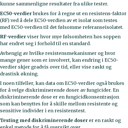
kunne sammenligne resultater fra ulike tester.
EC50-verdier
brukes for å regne ut en resistens-faktor
(RF) ved å dele EC50-verdien av et isolat som testes
med EC50-verdien til det følsomme referanseisolatet.
RF-verdier
viser hvor mye følsomheten hos soppen
har endret seg i forhold til en standard.
Avhengig av hvilke resistensmekanismer og hvor
mange gener som er involvert, kan endring i EC50-
verdier skjer gradvis over tid, eller vise raskt og
drastisk økning.
I noen tilfeller, kan data om EC50-verdier også brukes
for å velge diskriminerende doser av fungicider. En
diskriminerende dose er en fungicidkonsentrasjon
som kan benyttes for å skille mellom resistente og
sensitive individer i en resistenstest.
Testing med diskriminerende
doser
er en raskt og
enkel metode for å få oversikt over