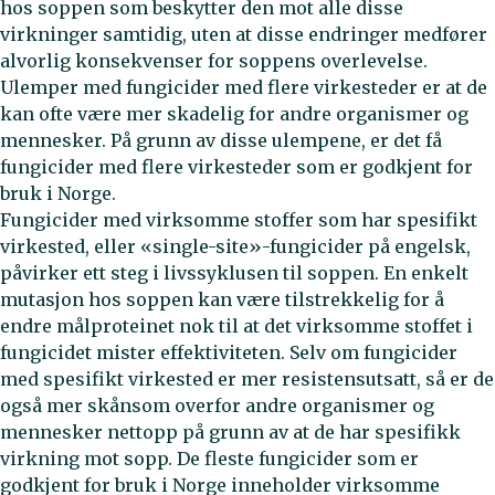
hos soppen som beskytter den mot alle disse
virkninger samtidig, uten at disse endringer medfører
alvorlig konsekvenser for soppens overlevelse.
Ulemper med fungicider med flere virkesteder er at de
kan ofte være mer skadelig for andre organismer og
mennesker. På grunn av disse ulempene, er det få
fungicider med flere virkesteder som er godkjent for
bruk i Norge.
Fungicider med virksomme stoffer som har spesifikt
virkested, eller «single-site»-fungicider på engelsk,
påvirker ett steg i livssyklusen til soppen. En enkelt
mutasjon hos soppen kan være tilstrekkelig for å
endre målproteinet nok til at det virksomme stoffet i
fungicidet mister effektiviteten. Selv om fungicider
med spesifikt virkested er mer resistensutsatt, så er de
også mer skånsom overfor andre organismer og
mennesker nettopp på grunn av at de har spesifikk
virkning mot sopp. De fleste fungicider som er
godkjent for bruk i Norge inneholder virksomme