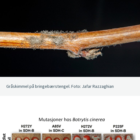
Gråskimmel på bringebærstengel. Foto: Jafar Razzaghian